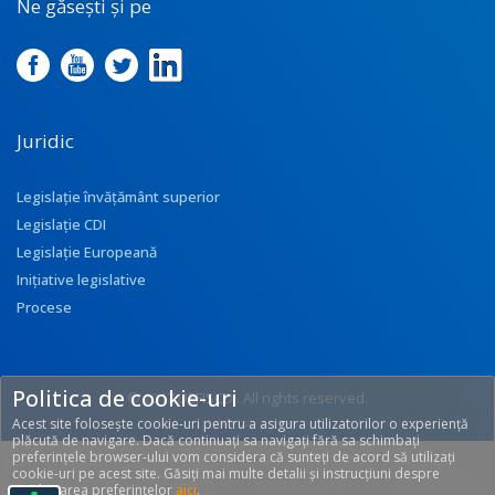
Ne găsești și pe
Juridic
Legislație învățământ superior
Legislație CDI
Legislație Europeană
Inițiative legislative
Procese
Politica de cookie-uri
© 2017 UEFISCDI. All rights reserved.
Acest site folosește cookie-uri pentru a asigura utilizatorilor o experiență
[T: 0.2948, O: 92]
plăcută de navigare. Dacă continuați sa navigați fără sa schimbați
preferințele browser-ului vom considera că sunteți de acord să utilizați
cookie-uri pe acest site. Găsiți mai multe detalii și instrucțiuni despre
modificarea preferințelor
aici
.