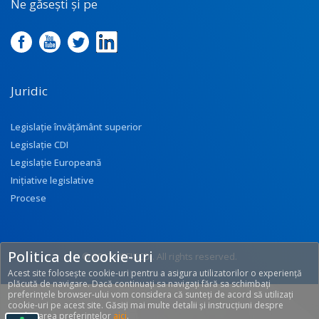
Ne găsești și pe
Juridic
Legislație învățământ superior
Legislație CDI
Legislație Europeană
Inițiative legislative
Procese
Politica de cookie-uri
© 2017 UEFISCDI. All rights reserved.
Acest site folosește cookie-uri pentru a asigura utilizatorilor o experiență
[T: 0.2354, O: 92]
plăcută de navigare. Dacă continuați sa navigați fără sa schimbați
preferințele browser-ului vom considera că sunteți de acord să utilizați
cookie-uri pe acest site. Găsiți mai multe detalii și instrucțiuni despre
modificarea preferințelor
aici
.