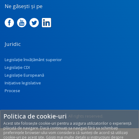
Ne găsești și pe
Juridic
Legislație învățământ superior
Legislație CDI
Legislație Europeană
Inițiative legislative
Procese
Politica de cookie-uri
© 2017 UEFISCDI. All rights reserved.
Acest site folosește cookie-uri pentru a asigura utilizatorilor o experiență
[T: 0.3397, O: 113]
plăcută de navigare. Dacă continuați sa navigați fără sa schimbați
preferințele browser-ului vom considera că sunteți de acord să utilizați
cookie-uri pe acest site. Găsiți mai multe detalii și instrucțiuni despre