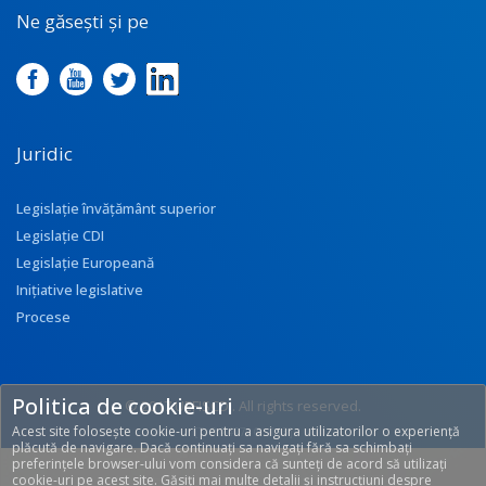
Ne găsești și pe
Juridic
Legislație învățământ superior
Legislație CDI
Legislație Europeană
Inițiative legislative
Procese
Politica de cookie-uri
© 2017 UEFISCDI. All rights reserved.
Acest site folosește cookie-uri pentru a asigura utilizatorilor o experiență
[T: 0.2427, O: 113]
plăcută de navigare. Dacă continuați sa navigați fără sa schimbați
preferințele browser-ului vom considera că sunteți de acord să utilizați
cookie-uri pe acest site. Găsiți mai multe detalii și instrucțiuni despre