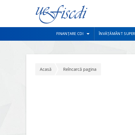
FINANȚARE CDI
ÎNVĂȚĂMÂNT SUPER
Acasă
Reîncarcă pagina