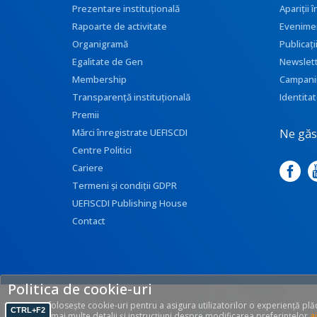
Prezentare instituţională
Apariţii
Rapoarte de activitate
Evenime
Organigramă
Publicați
Egalitate de Gen
Newslet
Membership
Campani
Transparenţă instituţională
Identitat
Premii
Ne găse
Mărci înregistrate UEFISCDI
Centre Politici
Cariere
Termeni și condiții GDPR
UEFISCDI Publishing House
Contact
Politica de cookie-uri
Acest site folosește cookie-uri pentru a asigura utilizatorilor o experiență pl
CTRL+F2
site. Găsiți mai multe detalii și instrucțiuni despre modificarea preferințelor
ai