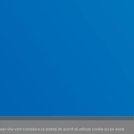
wser-ului vom considera că sunteți de acord să utilizați cookie-uri pe acest