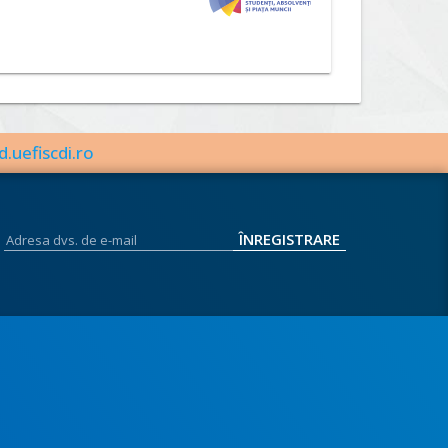
d.uefiscdi.ro