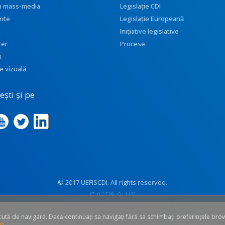
 în mass-media
Legislație CDI
nte
Legislație Europeană
i
Inițiative legislative
ter
Procese
i
e vizuală
ști și pe
© 2017 UEFISCDI. All rights reserved.
[T: 0.3729, O: 113]
ăcută de navigare. Dacă continuați sa navigați fără sa schimbați preferințele bro
ci
.