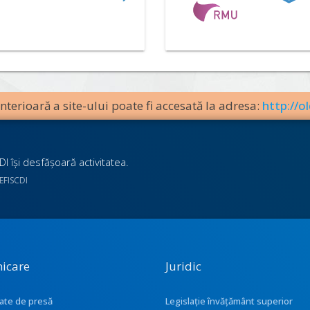
terioară a site-ului poate fi accesată la adresa:
http://ol
I îşi desfăşoară activitatea.
UEFISCDI
icare
Juridic
ate de presă
Legislație învățământ superior