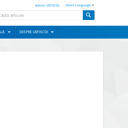
Select Language
▼
Admin UEFISCDI
ALĂ
DESPRE UEFISCDI