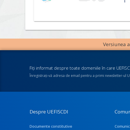
Versiunea an
Fiţi informat despre toate domeniile în care UEFISCD
Înregistraţi-vă adresa de email pentru a primi newsletter-ul 
Despre UEFISCDI
Comun
Documente constitutive
Comunic