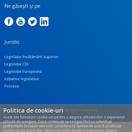
Ne găsești și pe
Juridic
Legislație învățământ superior
Legislație CDI
Legislație Europeană
Inițiative legislative
Procese
Politica de cookie-uri
© 2017 UEFISCDI. All rights reserved.
Acest site folosește cookie-uri pentru a asigura utilizatorilor o experiență
[T: 0.2803, O: 113]
plăcută de navigare. Dacă continuați sa navigați fără sa schimbați
preferințele browser-ului vom considera că sunteți de acord să utilizați
cookie-uri pe acest site. Găsiți mai multe detalii și instrucțiuni despre