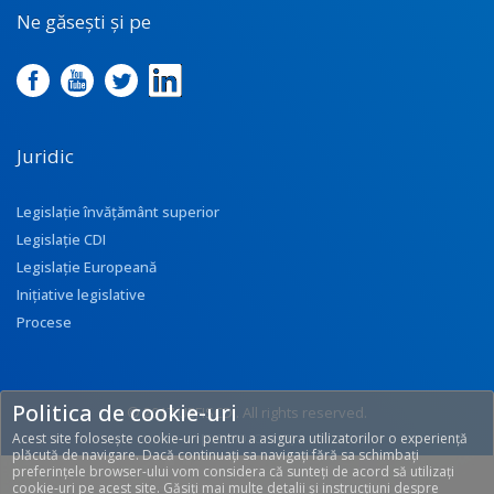
Ne găsești și pe
Juridic
Legislație învățământ superior
Legislație CDI
Legislație Europeană
Inițiative legislative
Procese
Politica de cookie-uri
© 2017 UEFISCDI. All rights reserved.
Acest site folosește cookie-uri pentru a asigura utilizatorilor o experiență
[T: 0.279, O: 113]
plăcută de navigare. Dacă continuați sa navigați fără sa schimbați
preferințele browser-ului vom considera că sunteți de acord să utilizați
cookie-uri pe acest site. Găsiți mai multe detalii și instrucțiuni despre