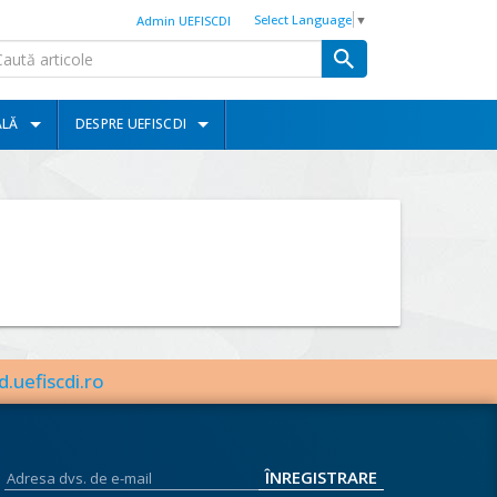
Select Language
▼
Admin UEFISCDI
ALĂ
DESPRE UEFISCDI
d.uefiscdi.ro