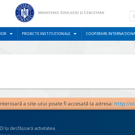
IOR
PROIECTE INSTITUȚIONALE
COOPERARE INTERNAȚION
terioară a site-ului poate fi accesată la adresa:
http://ol
I îşi desfăşoară activitatea.