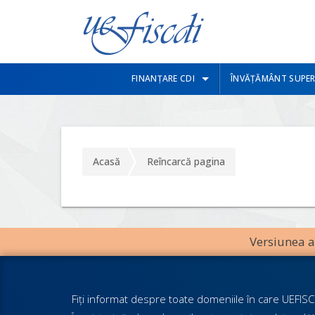
FINANȚARE CDI
ÎNVĂȚĂMÂNT SUPER
Acasă
Reîncarcă pagina
Versiunea an
Fiţi informat despre toate domeniile în care UEFISCD