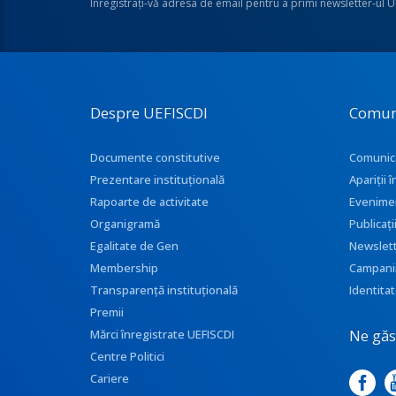
Înregistraţi-vă adresa de email pentru a primi newsletter-ul 
Despre UEFISCDI
Comun
Documente constitutive
Comunic
Prezentare instituţională
Apariţii
Rapoarte de activitate
Evenime
Organigramă
Publicați
Egalitate de Gen
Newslet
Membership
Campani
Transparenţă instituţională
Identitat
Premii
Ne găse
Mărci înregistrate UEFISCDI
Centre Politici
Cariere