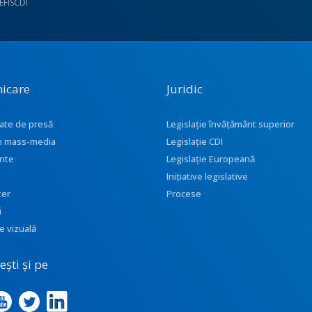
UEFISCDI
icare
Juridic
ate de presă
Legislație învățământ superior
 în mass-media
Legislație CDI
nte
Legislație Europeană
i
Inițiative legislative
ter
Procese
i
e vizuală
ști și pe