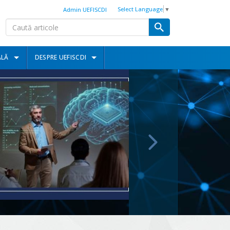
Select Language
▼
Admin UEFISCDI
ALĂ
DESPRE UEFISCDI