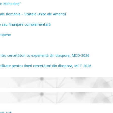
on Mehedinți”
ale România – Statele Unite ale Americii
are sau finanțare complementară
uropene
entru cercetători cu experiență din diaspora, MCD-2026
bilitate pentru tineri cercetători din diaspora, MCT-2026
tare de Frontieră, PCCF-2024
PPS2024