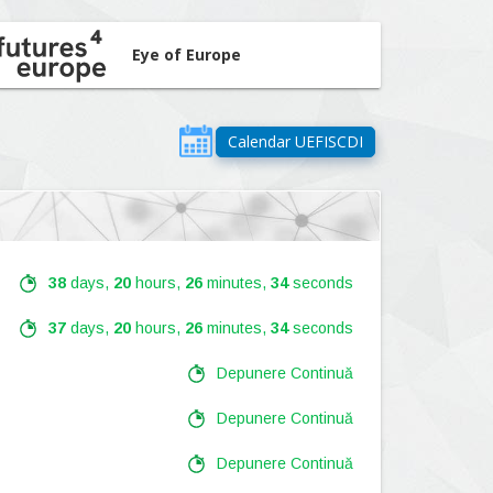
Eye of Europe
Calendar UEFISCDI
38
days,
20
hours,
26
minutes,
33
seconds
37
days,
20
hours,
26
minutes,
33
seconds
Depunere Continuă
Depunere Continuă
Depunere Continuă