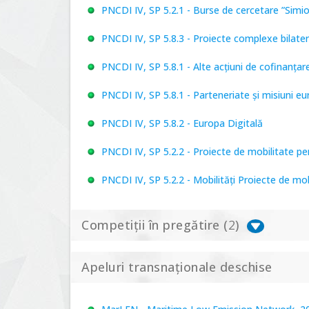
PNCDI IV, SP 5.2.1 - Burse de cercetare ”Simi
PNCDI IV, SP 5.8.3 - Proiecte complexe bilater
PNCDI IV, SP 5.8.1 - Alte acțiuni de cofinanț
PNCDI IV, SP 5.8.1 - Parteneriate și misiuni e
PNCDI IV, SP 5.8.2 - Europa Digitală
PNCDI IV, SP 5.2.2 - Proiecte de mobilitate p
PNCDI IV, SP 5.2.2 - Mobilități Proiecte de mo
Competiții în pregătire (
2
)
Apeluri transnaționale deschise
PNCDI IV, P 5.1 - Proiecte Complexe de Cerce
PNCDI IV, SP 5.6.1 - Provocări - Schimbare, 