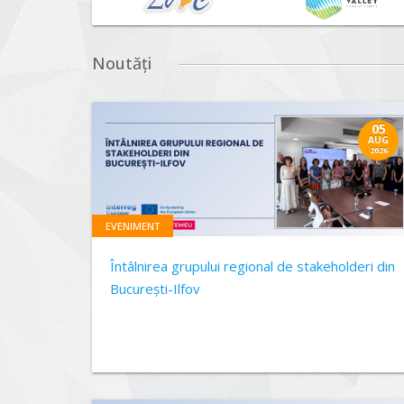
Noutăți
05
AUG
2026
EVENIMENT
Întâlnirea grupului regional de stakeholderi din
București-Ilfov