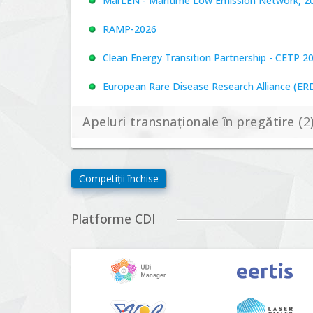
MarLEN - Maritime Low Emission Network, 20
RAMP-2026
Clean Energy Transition Partnership - CETP 2
European Rare Disease Research Alliance (ERDER
Apeluri transnaționale în pregătire (
2
Biodiversa+, BiodivFuture "Ecosisteme noi: biod
Competiții închise
viitoare", Competiția 2026
Driving Urban Transitions Partnership Call fo
Platforme CDI