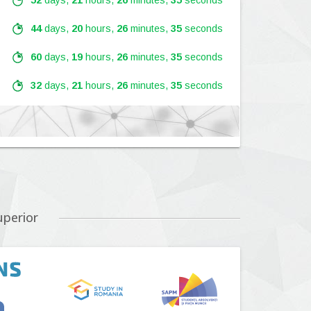
52
days,
21
hours,
26
minutes,
34
seconds
44
days,
20
hours,
26
minutes,
34
seconds
60
days,
19
hours,
26
minutes,
34
seconds
32
days,
21
hours,
26
minutes,
34
seconds
Lansare:
09
Septembrie
2026
Lansare:
01
Septembrie
2026
uperior