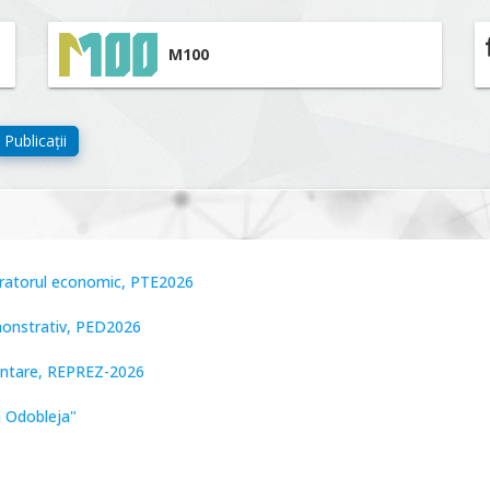
M100
Publicații
peratorul economic, PTE2026
monstrativ, PED2026
zentare, REPREZ-2026
n Odobleja"