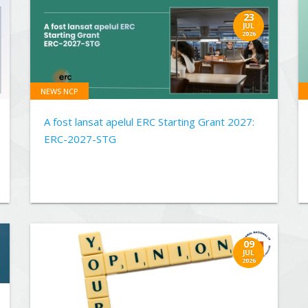
23
JUL
2026
NEWS NCP
A fost lansat apelul ERC Starting Grant 2027:
ERC-2027-STG
09
JUL
2026