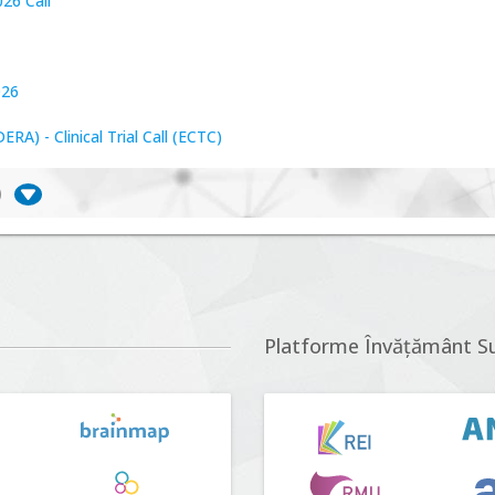
26 Call
026
A) - Clinical Trial Call (ECTC)
)
iversitate, consecințe socio-ecologice și traiectorii
r proposals n°5 (DUT-2026)
Platforme Învățământ S