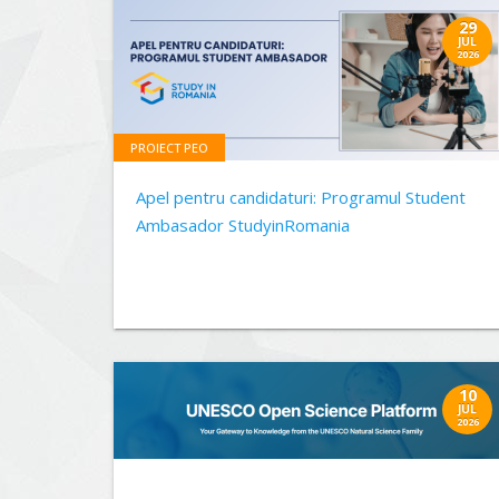
29
JUL
2026
PROIECT PEO
Apel pentru candidaturi: Programul Student
Ambasador StudyinRomania
10
JUL
2026