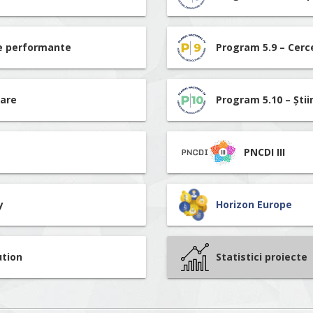
re performante
Program 5.9 – Cerc
tare
Program 5.10 – Știi
PNCDI III
y
Horizon Europe
ution
Statistici proiecte