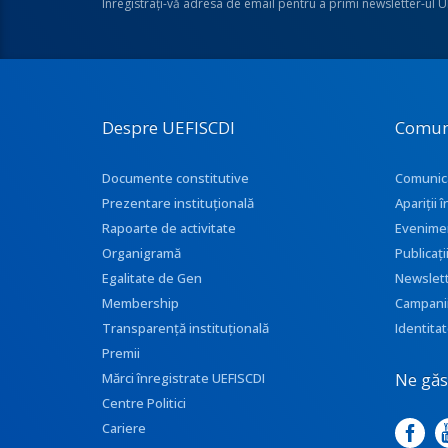
Înregistraţi-vă adresa de email pentru a primi newsletter-ul 
Despre UEFISCDI
Comun
Documente constitutive
Comunic
Prezentare instituţională
Apariţii
Rapoarte de activitate
Evenime
Organigramă
Publicați
Egalitate de Gen
Newslet
Membership
Campani
Transparenţă instituţională
Identitat
Premii
Ne găse
Mărci înregistrate UEFISCDI
Centre Politici
Cariere