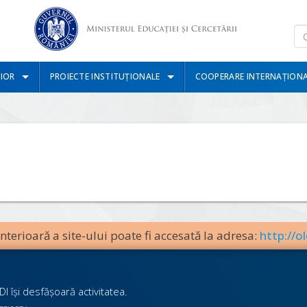
IOR
PROIECTE INSTITUȚIONALE
COOPERARE INTERNAȚION
terioară a site-ului poate fi accesată la adresa:
http://ol
I îşi desfăşoară activitatea.