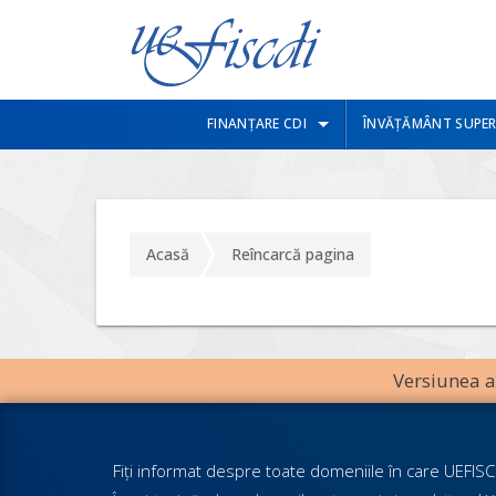
FINANȚARE CDI
ÎNVĂȚĂMÂNT SUPER
Acasă
Reîncarcă pagina
Versiunea an
Fiţi informat despre toate domeniile în care UEFISCD