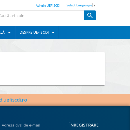
Select Language
▼
Admin UEFISCDI
ALĂ
DESPRE UEFISCDI
d.uefiscdi.ro