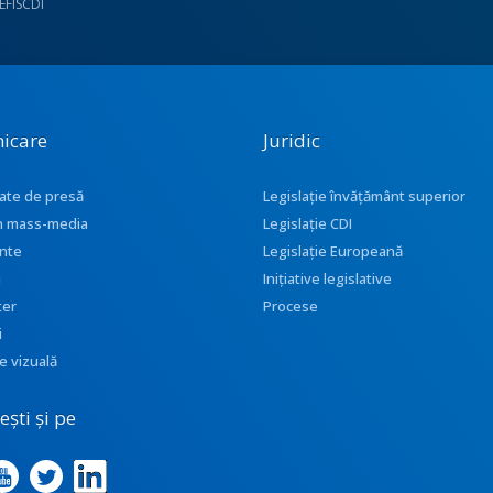
UEFISCDI
icare
Juridic
ate de presă
Legislație învățământ superior
 în mass-media
Legislație CDI
nte
Legislație Europeană
i
Inițiative legislative
ter
Procese
i
e vizuală
ști și pe