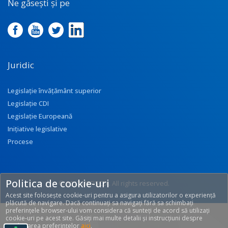
Ne găsești și pe
Juridic
Legislație învățământ superior
Legislație CDI
Legislație Europeană
Inițiative legislative
Procese
Politica de cookie-uri
© 2017 UEFISCDI. All rights reserved.
Acest site folosește cookie-uri pentru a asigura utilizatorilor o experiență
[T: 0.3214, O: 92]
plăcută de navigare. Dacă continuați sa navigați fără sa schimbați
preferințele browser-ului vom considera că sunteți de acord să utilizați
cookie-uri pe acest site. Găsiți mai multe detalii și instrucțiuni despre
modificarea preferințelor
aici
.