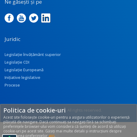
Ne găsești și pe
Juridic
Legislație învățământ superior
Legislație CDI
Legislație Europeană
Inițiative legislative
Procese
Politica de cookie-uri
© 2017 UEFISCDI. All rights reserved.
Acest site folosește cookie-uri pentru a asigura utilizatorilor o experiență
[T: 0.2421, O: 92]
plăcută de navigare. Dacă continuați sa navigați fără sa schimbați
preferințele browser-ului vom considera că sunteți de acord să utilizați
cookie-uri pe acest site. Găsiți mai multe detalii și instrucțiuni despre
modificarea preferințelor
aici
.