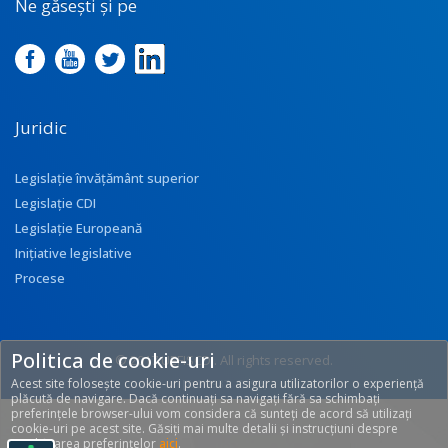
Ne găsești și pe
Juridic
Legislație învățământ superior
Legislație CDI
Legislație Europeană
Inițiative legislative
Procese
Politica de cookie-uri
© 2017 UEFISCDI. All rights reserved.
Acest site folosește cookie-uri pentru a asigura utilizatorilor o experiență
[T: 0.2937, O: 92]
plăcută de navigare. Dacă continuați sa navigați fără sa schimbați
preferințele browser-ului vom considera că sunteți de acord să utilizați
cookie-uri pe acest site. Găsiți mai multe detalii și instrucțiuni despre
modificarea preferințelor
aici
.