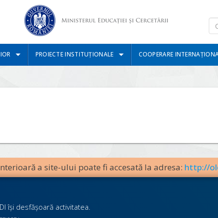
IOR
PROIECTE INSTITUȚIONALE
COOPERARE INTERNAȚION
terioară a site-ului poate fi accesată la adresa:
http://ol
I îşi desfăşoară activitatea.