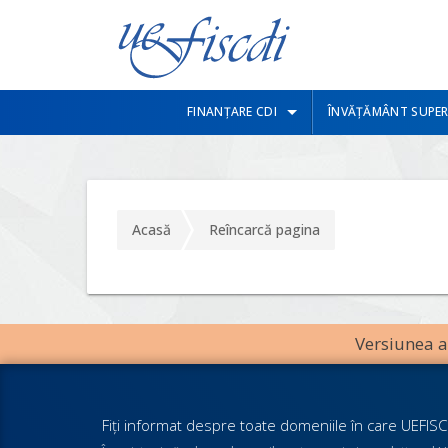
FINANȚARE CDI
ÎNVĂȚĂMÂNT SUPER
Acasă
Reîncarcă pagina
Versiunea an
Fiţi informat despre toate domeniile în care UEFISCD