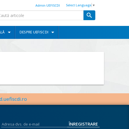
Select Language
▼
Admin UEFISCDI
ALĂ
DESPRE UEFISCDI
d.uefiscdi.ro