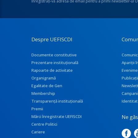
Înregistraţi-vă adresa de email pentru a primi newsletter-ul 
Despre UEFISCDI
Comun
Documente constitutive
Comunic
Prezentare instituţională
Apariţii
Rapoarte de activitate
Evenime
Organigramă
Publicați
Egalitate de Gen
Newslet
Membership
Campani
Transparenţă instituţională
Identitat
Premii
Ne găse
Mărci înregistrate UEFISCDI
Centre Politici
Cariere