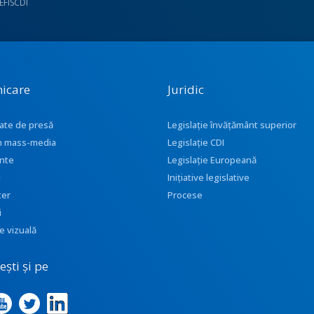
UEFISCDI
icare
Juridic
ate de presă
Legislație învățământ superior
 în mass-media
Legislație CDI
nte
Legislație Europeană
i
Inițiative legislative
ter
Procese
i
e vizuală
ști și pe