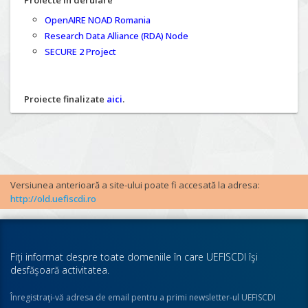
Proiecte în derulare
OpenAIRE NOAD Romania
Research Data Alliance (RDA) Node
SECURE 2 Project
Proiecte finalizate
aici
.
Versiunea anterioară a site-ului poate fi accesată la adresa:
http://old.uefiscdi.ro
Fiţi informat despre toate domeniile în care UEFISCDI îşi
desfăşoară activitatea.
Înregistraţi-vă adresa de email pentru a primi newsletter-ul UEFISCDI