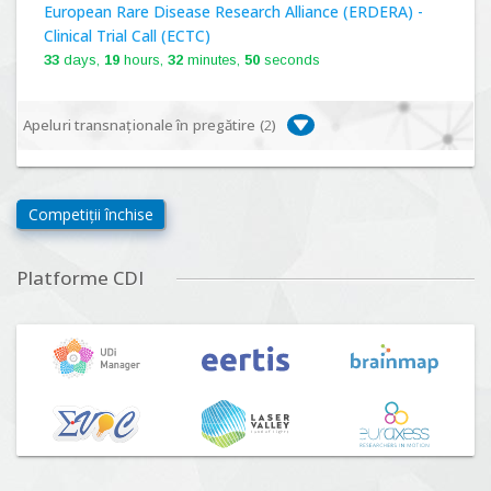
European Rare Disease Research Alliance (ERDERA) -
Clinical Trial Call (ECTC)
33
days,
19
hours,
32
minutes,
49
seconds
Apeluri transnaționale în pregătire (
2
)
Biodiversa+, BiodivFuture "Ecosisteme noi:
biodiversitate, consecințe socio-ecologice și traiectorii
Competiții închise
viitoare", Competiția 2026
Lansare:
09
Septembrie
2026
Platforme CDI
Driving Urban Transitions Partnership Call for proposals
n°5 (DUT-2026)
Lansare:
01
Septembrie
2026