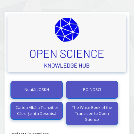
Noutăți OSKH
RO-NOSCI
Cartea Albă a Tranziției
The White Book of the
Către Știința Deschisă
Transition to Open
Science