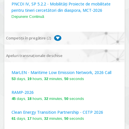
PNCDI IV, SP 5.2.2 - Mobilități Proiecte de mobilitate
pentru tineri cercetători din diaspora, MCT-2026
Depunere Continuă
Competiții în pregătire (
2
)
PNCDI IV, P 5.1 - Proiecte Complexe de Cercetare de
Apeluri transnaționale deschise
Frontieră, PCCF-2024
MarLEN - Maritime Low Emission Network, 2026 Call
PNCDI IV, SP 5.6.1 - Provocări - Schimbare, PPS2024
53
days,
19
hours,
32
minutes,
49
seconds
RAMP-2026
45
days,
18
hours,
32
minutes,
49
seconds
Clean Energy Transition Partnership - CETP 2026
61
days,
17
hours,
32
minutes,
49
seconds