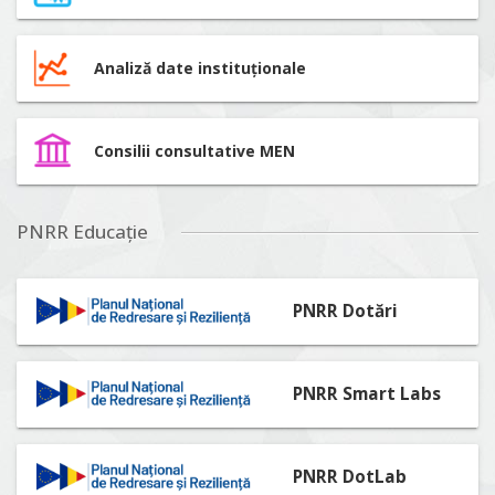
Analiză date instituționale
Consilii consultative MEN
PNRR Educație
PNRR Dotări
PNRR Smart Labs
PNRR DotLab