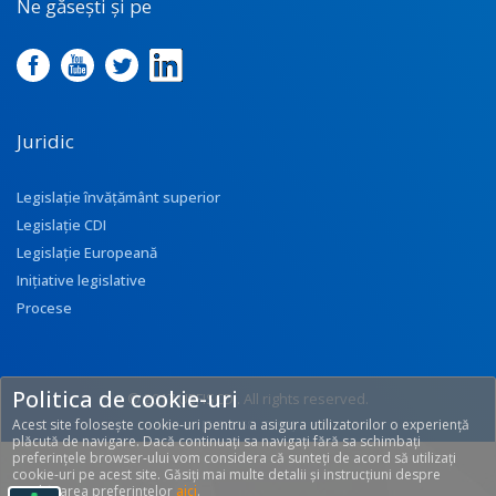
Ne găsești și pe
Juridic
Legislație învățământ superior
Legislație CDI
Legislație Europeană
Inițiative legislative
Procese
Politica de cookie-uri
© 2017 UEFISCDI. All rights reserved.
Acest site folosește cookie-uri pentru a asigura utilizatorilor o experiență
[T: 0.3358, O: 92]
plăcută de navigare. Dacă continuați sa navigați fără sa schimbați
preferințele browser-ului vom considera că sunteți de acord să utilizați
cookie-uri pe acest site. Găsiți mai multe detalii și instrucțiuni despre
modificarea preferințelor
aici
.