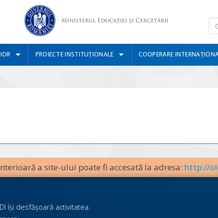
IOR
PROIECTE INSTITUȚIONALE
COOPERARE INTERNAȚION
terioară a site-ului poate fi accesată la adresa:
http://ol
I îşi desfăşoară activitatea.