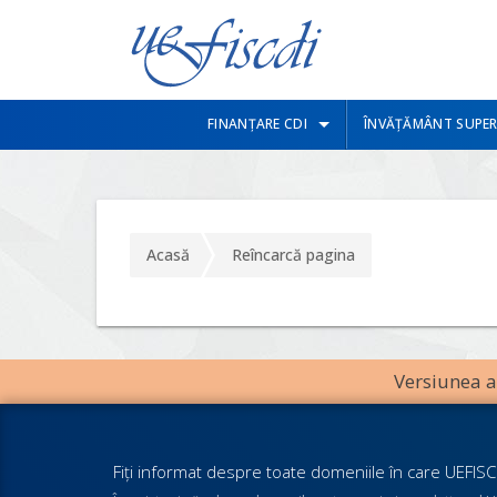
FINANȚARE CDI
ÎNVĂȚĂMÂNT SUPER
Acasă
Reîncarcă pagina
Versiunea an
Fiţi informat despre toate domeniile în care UEFISCD