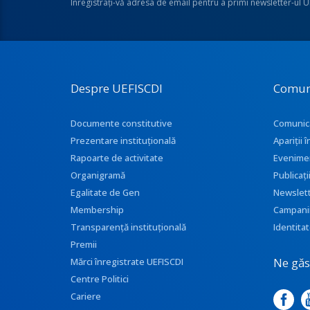
Înregistraţi-vă adresa de email pentru a primi newsletter-ul 
Despre UEFISCDI
Comun
Documente constitutive
Comunic
Prezentare instituţională
Apariţii
Rapoarte de activitate
Evenime
Organigramă
Publicați
Egalitate de Gen
Newslet
Membership
Campani
Transparenţă instituţională
Identitat
Premii
Ne găse
Mărci înregistrate UEFISCDI
Centre Politici
Cariere