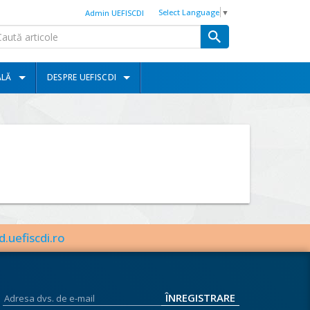
Select Language
▼
Admin UEFISCDI
ALĂ
DESPRE UEFISCDI
d.uefiscdi.ro