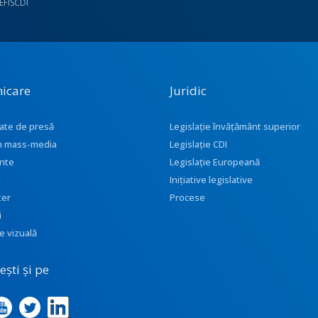
UEFISCDI
icare
Juridic
ate de presă
Legislație învățământ superior
 în mass-media
Legislație CDI
nte
Legislație Europeană
i
Inițiative legislative
ter
Procese
i
e vizuală
ști și pe