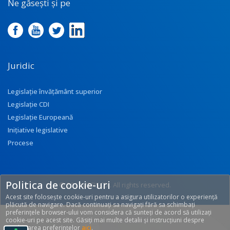
Ne găsești și pe
Juridic
Legislație învățământ superior
Legislație CDI
Legislație Europeană
Inițiative legislative
Procese
Politica de cookie-uri
© 2017 UEFISCDI. All rights reserved.
Acest site folosește cookie-uri pentru a asigura utilizatorilor o experiență
[T: 0.3628, O: 92]
plăcută de navigare. Dacă continuați sa navigați fără sa schimbați
preferințele browser-ului vom considera că sunteți de acord să utilizați
cookie-uri pe acest site. Găsiți mai multe detalii și instrucțiuni despre
modificarea preferințelor
aici
.