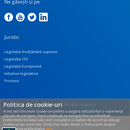
Ne găsești și pe
Juridic
Legislație învățământ superior
Legislație CDI
Legislație Europeană
Inițiative legislative
Procese
Politica de cookie-uri
© 2017 UEFISCDI. All rights reserved.
Acest site folosește cookie-uri pentru a asigura utilizatorilor o experiență
[T: 0.2885, O: 92]
plăcută de navigare. Dacă continuați sa navigați fără sa schimbați
preferințele browser-ului vom considera că sunteți de acord să utilizați
cookie-uri pe acest site. Găsiți mai multe detalii și instrucțiuni despre
modificarea preferințelor
aici
.