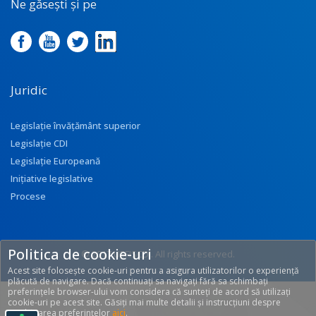
Ne găsești și pe
Juridic
Legislație învățământ superior
Legislație CDI
Legislație Europeană
Inițiative legislative
Procese
Politica de cookie-uri
© 2017 UEFISCDI. All rights reserved.
Acest site folosește cookie-uri pentru a asigura utilizatorilor o experiență
[T: 0.2683, O: 92]
plăcută de navigare. Dacă continuați sa navigați fără sa schimbați
preferințele browser-ului vom considera că sunteți de acord să utilizați
cookie-uri pe acest site. Găsiți mai multe detalii și instrucțiuni despre
modificarea preferințelor
aici
.