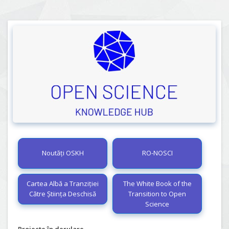
Noutăți OSKH
RO-NOSCI
Cartea Albă a Tranziției
The White Book of the
Către Știința Deschisă
Transition to Open
Science