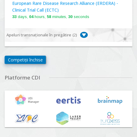
European Rare Disease Research Alliance (ERDERA) -
Clinical Trial Call (ECTC)
33
days,
04
hours,
58
minutes,
29
seconds
Apeluri transnaționale în pregătire (
2
)
Biodiversa+, BiodivFuture "Ecosisteme noi:
biodiversitate, consecințe socio-ecologice și traiectorii
Competiții închise
viitoare", Competiția 2026
Lansare:
09
Septembrie
2026
Platforme CDI
Driving Urban Transitions Partnership Call for proposals
n°5 (DUT-2026)
Lansare:
01
Septembrie
2026