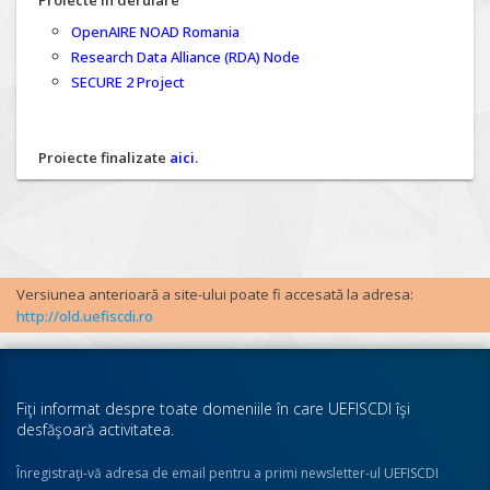
Proiecte în derulare
OpenAIRE NOAD Romania
Research Data Alliance (RDA) Node
SECURE 2 Project
Proiecte finalizate
aici
.
Versiunea anterioară a site-ului poate fi accesată la adresa:
http://old.uefiscdi.ro
Fiţi informat despre toate domeniile în care UEFISCDI îşi
desfăşoară activitatea.
Înregistraţi-vă adresa de email pentru a primi newsletter-ul UEFISCDI