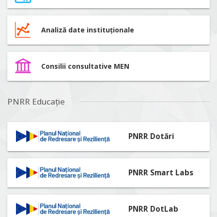
Analiză date instituționale
Consilii consultative MEN
PNRR Educație
PNRR Dotări
PNRR Smart Labs
PNRR DotLab