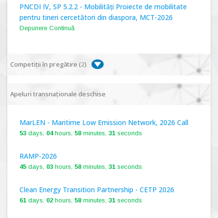
PNCDI IV, SP 5.2.2 - Mobilități Proiecte de mobilitate
pentru tineri cercetători din diaspora, MCT-2026
Depunere Continuă
Competiții în pregătire (
2
)
PNCDI IV, P 5.1 - Proiecte Complexe de Cercetare de
Apeluri transnaționale deschise
Frontieră, PCCF-2024
MarLEN - Maritime Low Emission Network, 2026 Call
PNCDI IV, SP 5.6.1 - Provocări - Schimbare, PPS2024
53
days,
04
hours,
58
minutes,
30
seconds
RAMP-2026
45
days,
03
hours,
58
minutes,
30
seconds
Clean Energy Transition Partnership - CETP 2026
61
days,
02
hours,
58
minutes,
30
seconds