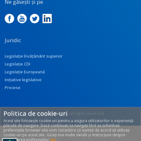
Ne găsești și pe
Juridic
Legislație învățământ superior
Legislație CDI
Legislație Europeană
Inițiative legislative
Procese
Politica de cookie-uri
© 2017 UEFISCDI. All rights reserved.
Acest site folosește cookie-uri pentru a asigura utilizatorilor o experiență
[T: 0.2706, O: 92]
plăcută de navigare. Dacă continuați sa navigați fără sa schimbați
preferințele browser-ului vom considera că sunteți de acord să utilizați
cookie-uri pe acest site. Găsiți mai multe detalii și instrucțiuni despre
modificarea preferințelor
aici
.