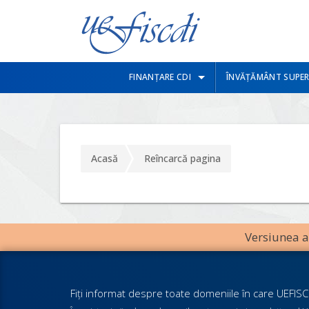
FINANȚARE CDI
ÎNVĂȚĂMÂNT SUPER
Acasă
Reîncarcă pagina
Versiunea an
Fiţi informat despre toate domeniile în care UEFISCD