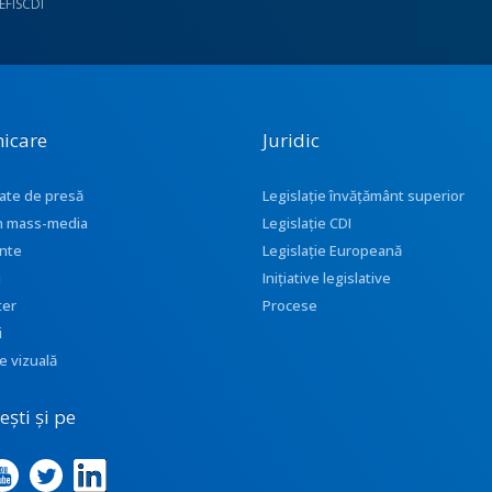
UEFISCDI
icare
Juridic
ate de presă
Legislație învățământ superior
 în mass-media
Legislație CDI
nte
Legislație Europeană
i
Inițiative legislative
ter
Procese
i
e vizuală
ști și pe