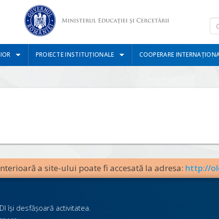
IOR
PROIECTE INSTITUȚIONALE
COOPERARE INTERNAȚION
terioară a site-ului poate fi accesată la adresa:
http://ol
I îşi desfăşoară activitatea.