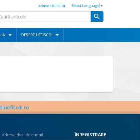
Select Language
▼
Admin UEFISCDI
ALĂ
DESPRE UEFISCDI
d.uefiscdi.ro