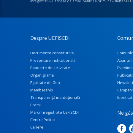
Înregistraţi-vă adresa de email pentru a primi newsletter-ul 
Despre UEFISCDI
Comun
Documente constitutive
Comunic
Prezentare instituţională
Apariţii
Rapoarte de activitate
Evenime
Organigramă
Publicați
Egalitate de Gen
Newslet
Membership
Campani
Transparenţă instituţională
Identitat
Premii
Ne găse
Mărci înregistrate UEFISCDI
Centre Politici
Cariere