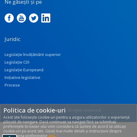
Ne găsești și pe
Juridic
Legislație învățământ superior
Legislație CDI
Legislație Europeană
Inițiative legislative
Procese
Politica de cookie-uri
© 2017 UEFISCDI. All rights reserved.
Acest site folosește cookie-uri pentru a asigura utilizatorilor o experiență
[T: 0.3306, O: 92]
plăcută de navigare. Dacă continuați sa navigați fără sa schimbați
preferințele browser-ului vom considera că sunteți de acord să utilizați
cookie-uri pe acest site. Găsiți mai multe detalii și instrucțiuni despre
modificarea preferințelor
aici
.