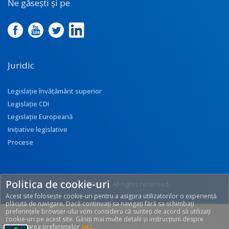
Ne găsești și pe
Juridic
Legislație învățământ superior
Legislație CDI
Legislație Europeană
Inițiative legislative
Procese
Politica de cookie-uri
© 2017 UEFISCDI. All rights reserved.
Acest site folosește cookie-uri pentru a asigura utilizatorilor o experiență
[T: 0.2568, O: 92]
plăcută de navigare. Dacă continuați sa navigați fără sa schimbați
preferințele browser-ului vom considera că sunteți de acord să utilizați
cookie-uri pe acest site. Găsiți mai multe detalii și instrucțiuni despre
modificarea preferințelor
aici
.