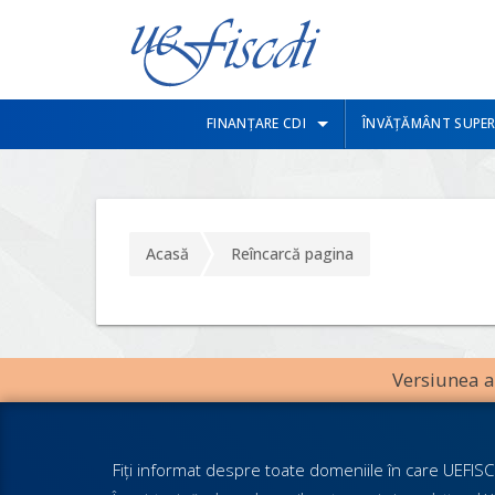
FINANȚARE CDI
ÎNVĂȚĂMÂNT SUPER
Acasă
Reîncarcă pagina
Versiunea an
Fiţi informat despre toate domeniile în care UEFISCD