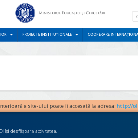
IOR
PROIECTE INSTITUȚIONALE
COOPERARE INTERNAȚION
terioară a site-ului poate fi accesată la adresa:
http://ol
I îşi desfăşoară activitatea.