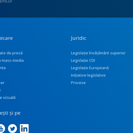
UEFISCDI
icare
Juridic
ate de presă
Legislație învățământ superior
 în mass-media
Legislație CDI
nte
Legislație Europeană
i
Inițiative legislative
ter
Procese
i
e vizuală
ști și pe