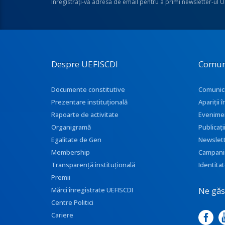
Înregistraţi-vă adresa de email pentru a primi newsletter-ul 
Despre UEFISCDI
Comun
Documente constitutive
Comunic
Prezentare instituţională
Apariţii
Rapoarte de activitate
Evenime
Organigramă
Publicați
Egalitate de Gen
Newslet
Membership
Campani
Transparenţă instituţională
Identitat
Premii
Ne găse
Mărci înregistrate UEFISCDI
Centre Politici
Cariere