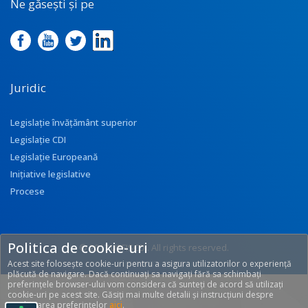
Ne găsești și pe
Juridic
Legislație învățământ superior
Legislație CDI
Legislație Europeană
Inițiative legislative
Procese
Politica de cookie-uri
© 2017 UEFISCDI. All rights reserved.
Acest site folosește cookie-uri pentru a asigura utilizatorilor o experiență
[T: 0.2687, O: 92]
plăcută de navigare. Dacă continuați sa navigați fără sa schimbați
preferințele browser-ului vom considera că sunteți de acord să utilizați
cookie-uri pe acest site. Găsiți mai multe detalii și instrucțiuni despre
modificarea preferințelor
aici
.