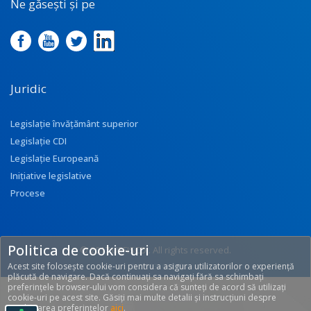
Ne găsești și pe
Juridic
Legislație învățământ superior
Legislație CDI
Legislație Europeană
Inițiative legislative
Procese
Politica de cookie-uri
© 2017 UEFISCDI. All rights reserved.
Acest site folosește cookie-uri pentru a asigura utilizatorilor o experiență
[T: 0.313, O: 92]
plăcută de navigare. Dacă continuați sa navigați fără sa schimbați
preferințele browser-ului vom considera că sunteți de acord să utilizați
cookie-uri pe acest site. Găsiți mai multe detalii și instrucțiuni despre
modificarea preferințelor
aici
.