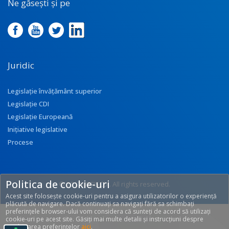
Ne găsești și pe
Juridic
Legislație învățământ superior
Legislație CDI
Legislație Europeană
Inițiative legislative
Procese
Politica de cookie-uri
© 2017 UEFISCDI. All rights reserved.
Acest site folosește cookie-uri pentru a asigura utilizatorilor o experiență
[T: 0.3063, O: 92]
plăcută de navigare. Dacă continuați sa navigați fără sa schimbați
preferințele browser-ului vom considera că sunteți de acord să utilizați
cookie-uri pe acest site. Găsiți mai multe detalii și instrucțiuni despre
modificarea preferințelor
aici
.