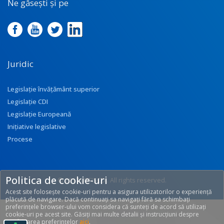
Ne găsești și pe
Juridic
Legislație învățământ superior
Legislație CDI
Legislație Europeană
Inițiative legislative
Procese
Politica de cookie-uri
© 2017 UEFISCDI. All rights reserved.
Acest site folosește cookie-uri pentru a asigura utilizatorilor o experiență
[T: 0.3229, O: 92]
plăcută de navigare. Dacă continuați sa navigați fără sa schimbați
preferințele browser-ului vom considera că sunteți de acord să utilizați
cookie-uri pe acest site. Găsiți mai multe detalii și instrucțiuni despre
modificarea preferințelor
aici
.