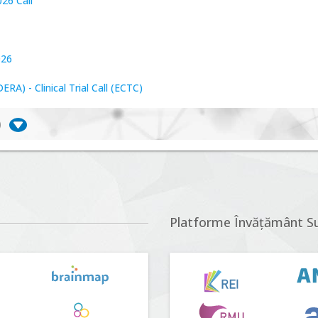
26 Call
026
A) - Clinical Trial Call (ECTC)
)
iversitate, consecințe socio-ecologice și traiectorii
r proposals n°5 (DUT-2026)
Platforme Învățământ S