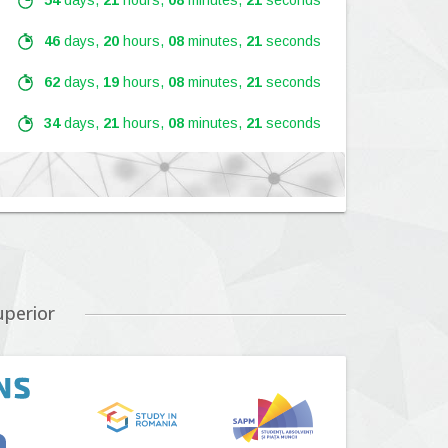
54
days,
21
hours,
08
minutes,
19
seconds
46
days,
20
hours,
08
minutes,
19
seconds
62
days,
19
hours,
08
minutes,
19
seconds
34
days,
21
hours,
08
minutes,
19
seconds
Lansare:
09
Septembrie
2026
Lansare:
01
Septembrie
2026
uperior