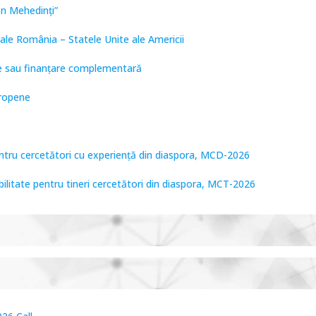
on Mehedinți”
ale România – Statele Unite ale Americii
are sau finanțare complementară
uropene
entru cercetători cu experiență din diaspora, MCD-2026
bilitate pentru tineri cercetători din diaspora, MCT-2026
tare de Frontieră, PCCF-2024
PPS2024