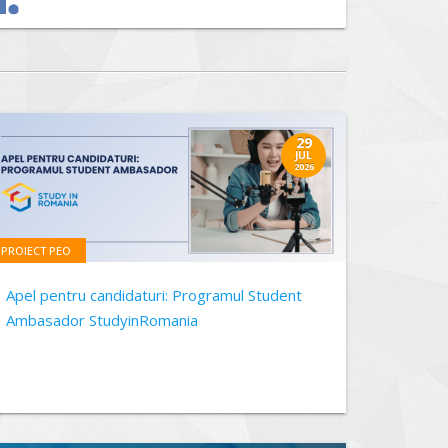
29
JUL
2026
PROIECT PEO
Apel pentru candidaturi: Programul Student
Ambasador StudyinRomania