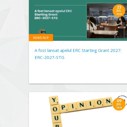
23
JUL
2026
NEWS NCP
A fost lansat apelul ERC Starting Grant 2027:
ERC-2027-STG
09
JUL
2026