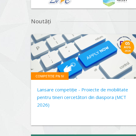
Noutăți
05
AUG
2026
COMPETIȚIE PN IV
Lansare competiție - Proiecte de mobilitate
pentru tineri cercetători din diaspora (MCT
2026)