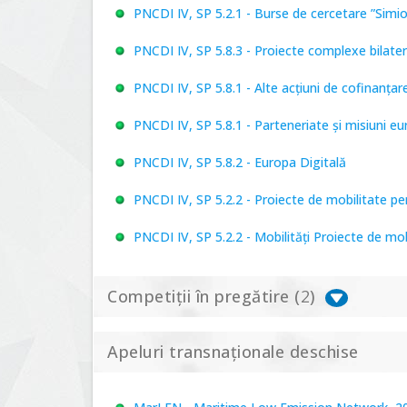
PNCDI IV, SP 5.2.1 - Burse de cercetare ”Simi
PNCDI IV, SP 5.8.3 - Proiecte complexe bilater
PNCDI IV, SP 5.8.1 - Alte acțiuni de cofinanț
PNCDI IV, SP 5.8.1 - Parteneriate și misiuni e
PNCDI IV, SP 5.8.2 - Europa Digitală
PNCDI IV, SP 5.2.2 - Proiecte de mobilitate p
PNCDI IV, SP 5.2.2 - Mobilități Proiecte de mo
Competiții în pregătire (
2
)
Apeluri transnaționale deschise
PNCDI IV, P 5.1 - Proiecte Complexe de Cerce
PNCDI IV, SP 5.6.1 - Provocări - Schimbare, 