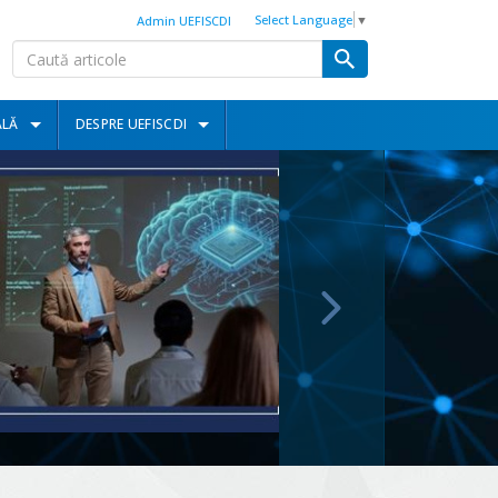
Select Language
▼
Admin UEFISCDI
ALĂ
DESPRE UEFISCDI