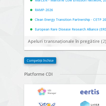
MarLEN - Maritime Low Emission Network, 20
RAMP-2026
Clean Energy Transition Partnership - CETP 2
European Rare Disease Research Alliance (ERDER
Apeluri transnaționale în pregătire (
2
Biodiversa+, BiodivFuture "Ecosisteme noi: biod
Competiții închise
viitoare", Competiția 2026
Driving Urban Transitions Partnership Call fo
Platforme CDI