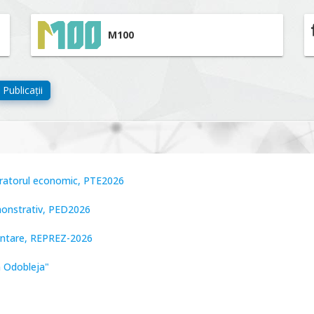
M100
Publicații
peratorul economic, PTE2026
monstrativ, PED2026
zentare, REPREZ-2026
n Odobleja"