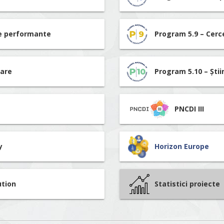
re performante
Program 5.9 – Cerc
tare
Program 5.10 – Știi
PNCDI III
y
Horizon Europe
ution
Statistici proiecte