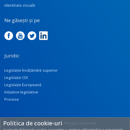
Identitate vizuală
Ne găsești și pe
Juridic
Legislație învățământ superior
Legislație CDI
Legislație Europeană
Inițiative legislative
Procese
Politica de cookie-uri
© 2017 UEFISCDI. All rights reserved.
Acest site folosește cookie-uri pentru a asigura utilizatorilor o experiență