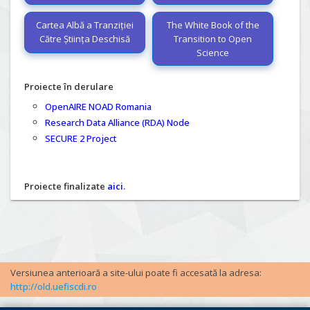
Cartea Albă a Tranziției
The White Book of the
Către Știința Deschisă
Transition to Open
Science
Proiecte în derulare
OpenAIRE NOAD Romania
Research Data Alliance (RDA) Node
SECURE 2 Project
Proiecte finalizate
aici
.
Versiunea anterioară a site-ului poate fi accesată la adresa:
http://old.uefiscdi.ro