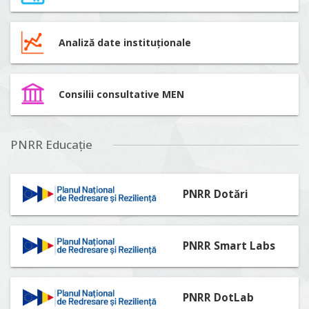
Analiză date instituționale
Consilii consultative MEN
PNRR Educație
PNRR Dotări
PNRR Smart Labs
PNRR DotLab