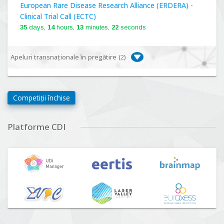
European Rare Disease Research Alliance (ERDERA) -
Clinical Trial Call (ECTC)
35
days,
14
hours,
13
minutes,
21
seconds
Apeluri transnaționale în pregătire (
2
)
Biodiversa+, BiodivFuture "Ecosisteme noi:
biodiversitate, consecințe socio-ecologice și traiectorii
Competiții închise
viitoare", Competiția 2026
Lansare:
09
Septembrie
2026
Platforme CDI
Driving Urban Transitions Partnership Call for proposals
n°5 (DUT-2026)
Lansare:
01
Septembrie
2026