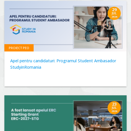
29
JUL
2026
PROIECT PEO
Apel pentru candidaturi: Programul Student Ambasador
StudyinRomania
23
JUL
2026