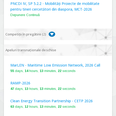
PNCDI IV, SP 5.2.2 - Mobilități Proiecte de mobilitate
pentru tineri cercetători din diaspora, MCT-2026
Depunere Continuă
Competiții în pregătire (
2
)
PNCDI IV, P 5.1 - Proiecte Complexe de Cercetare de
Apeluri transnaționale deschise
Frontieră, PCCF-2024
MarLEN - Maritime Low Emission Network, 2026 Call
PNCDI IV, SP 5.6.1 - Provocări - Schimbare, PPS2024
55
days,
14
hours,
13
minutes,
21
seconds
RAMP-2026
47
days,
13
hours,
13
minutes,
21
seconds
Clean Energy Transition Partnership - CETP 2026
63
days,
12
hours,
13
minutes,
21
seconds