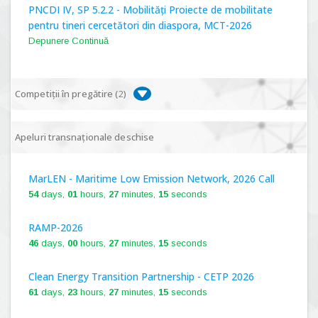
PNCDI IV, SP 5.2.2 - Mobilități Proiecte de mobilitate
pentru tineri cercetători din diaspora, MCT-2026
Depunere Continuă
Competiții în pregătire (
2
)
PNCDI IV, P 5.1 - Proiecte Complexe de Cercetare de
Apeluri transnaționale deschise
Frontieră, PCCF-2024
MarLEN - Maritime Low Emission Network, 2026 Call
PNCDI IV, SP 5.6.1 - Provocări - Schimbare, PPS2024
54
days,
01
hours,
27
minutes,
14
seconds
RAMP-2026
46
days,
00
hours,
27
minutes,
14
seconds
Clean Energy Transition Partnership - CETP 2026
61
days,
23
hours,
27
minutes,
14
seconds