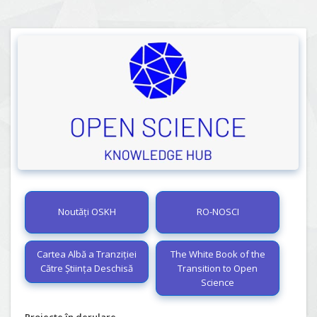
Noutăți OSKH
RO-NOSCI
Cartea Albă a Tranziției
The White Book of the
Către Știința Deschisă
Transition to Open
Science