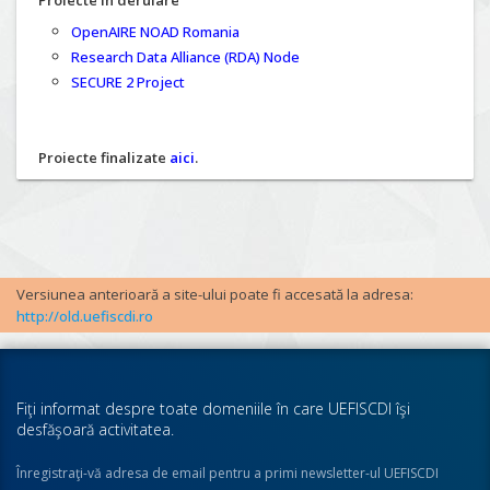
Proiecte în derulare
OpenAIRE NOAD Romania
Research Data Alliance (RDA) Node
SECURE 2 Project
Proiecte finalizate
aici
.
Versiunea anterioară a site-ului poate fi accesată la adresa:
http://old.uefiscdi.ro
Fiţi informat despre toate domeniile în care UEFISCDI îşi
desfăşoară activitatea.
Înregistraţi-vă adresa de email pentru a primi newsletter-ul UEFISCDI