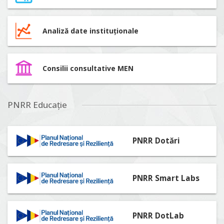
Analiză date instituționale
Consilii consultative MEN
PNRR Educație
PNRR Dotări
PNRR Smart Labs
PNRR DotLab