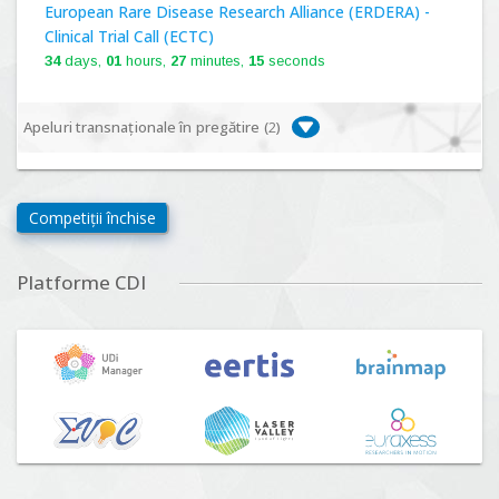
European Rare Disease Research Alliance (ERDERA) -
Clinical Trial Call (ECTC)
34
days,
01
hours,
27
minutes,
14
seconds
Apeluri transnaționale în pregătire (
2
)
Biodiversa+, BiodivFuture "Ecosisteme noi:
biodiversitate, consecințe socio-ecologice și traiectorii
Competiții închise
viitoare", Competiția 2026
Lansare:
09
Septembrie
2026
Platforme CDI
Driving Urban Transitions Partnership Call for proposals
n°5 (DUT-2026)
Lansare:
01
Septembrie
2026