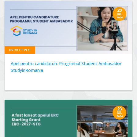
29
JUL
2026
PROIECT PEO
Apel pentru candidaturi: Programul Student Ambasador
StudyinRomania
23
JUL
2026