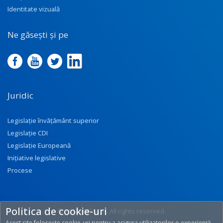
Identitate vizuală
Ne găsești și pe
Juridic
Legislație învățământ superior
Legislație CDI
Legislație Europeană
Inițiative legislative
Procese
Politica de cookie-uri
© 2017 UEFISCDI. All rights reserved.
Acest site folosește cookie-uri pentru a asigura utilizatorilor o experiență