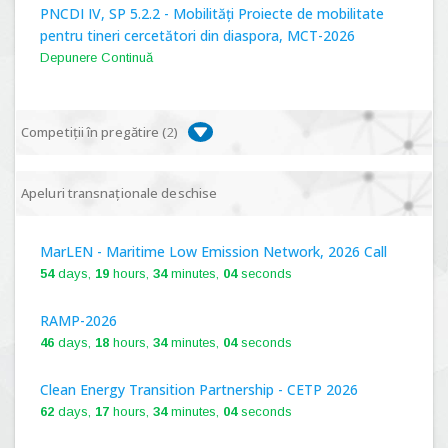
PNCDI IV, SP 5.2.2 - Mobilități Proiecte de mobilitate
pentru tineri cercetători din diaspora, MCT-2026
Depunere Continuă
Competiții în pregătire (
2
)
PNCDI IV, P 5.1 - Proiecte Complexe de Cercetare de
Apeluri transnaționale deschise
Frontieră, PCCF-2024
MarLEN - Maritime Low Emission Network, 2026 Call
PNCDI IV, SP 5.6.1 - Provocări - Schimbare, PPS2024
54
days,
19
hours,
34
minutes,
03
seconds
RAMP-2026
46
days,
18
hours,
34
minutes,
03
seconds
Clean Energy Transition Partnership - CETP 2026
62
days,
17
hours,
34
minutes,
03
seconds