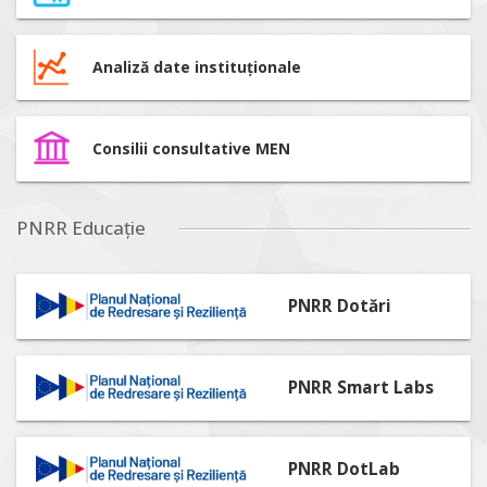
Analiză date instituționale
Consilii consultative MEN
PNRR Educație
PNRR Dotări
PNRR Smart Labs
PNRR DotLab