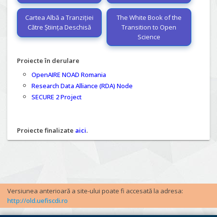
Cartea Albă a Tranziției
The White Book of the
Către Știința Deschisă
Transition to Open
Science
Proiecte în derulare
OpenAIRE NOAD Romania
Research Data Alliance (RDA) Node
SECURE 2 Project
Proiecte finalizate
aici
.
Versiunea anterioară a site-ului poate fi accesată la adresa:
http://old.uefiscdi.ro