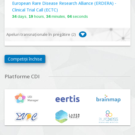
European Rare Disease Research Alliance (ERDERA) -
Clinical Trial Call (ECTC)
34
days,
19
hours,
34
minutes,
03
seconds
Apeluri transnaționale în pregătire (
2
)
Biodiversa+, BiodivFuture "Ecosisteme noi:
biodiversitate, consecințe socio-ecologice și traiectorii
Competiții închise
viitoare", Competiția 2026
Lansare:
09
Septembrie
2026
Platforme CDI
Driving Urban Transitions Partnership Call for proposals
n°5 (DUT-2026)
Lansare:
01
Septembrie
2026