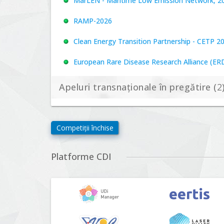
MarLEN - Maritime Low Emission Network, 20
RAMP-2026
Clean Energy Transition Partnership - CETP 2
European Rare Disease Research Alliance (ERDER
Apeluri transnaționale în pregătire (
2
Biodiversa+, BiodivFuture "Ecosisteme noi: biod
Competiții închise
viitoare", Competiția 2026
Driving Urban Transitions Partnership Call fo
Platforme CDI