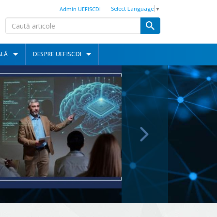
Select Language
▼
Admin UEFISCDI
ALĂ
DESPRE UEFISCDI