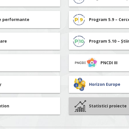
re performante
Program 5.9 – Cerc
tare
Program 5.10 – Știi
PNCDI III
y
Horizon Europe
ution
Statistici proiecte