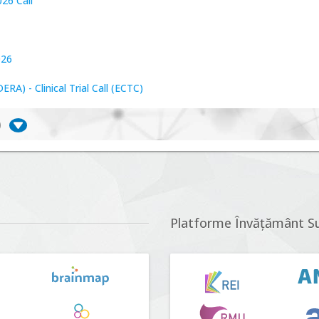
26 Call
026
A) - Clinical Trial Call (ECTC)
)
iversitate, consecințe socio-ecologice și traiectorii
r proposals n°5 (DUT-2026)
Platforme Învățământ S