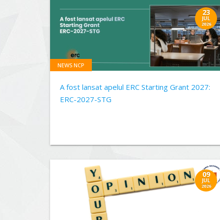
23
JUL
2026
NEWS NCP
A fost lansat apelul ERC Starting Grant 2027:
ERC-2027-STG
09
JUL
2026