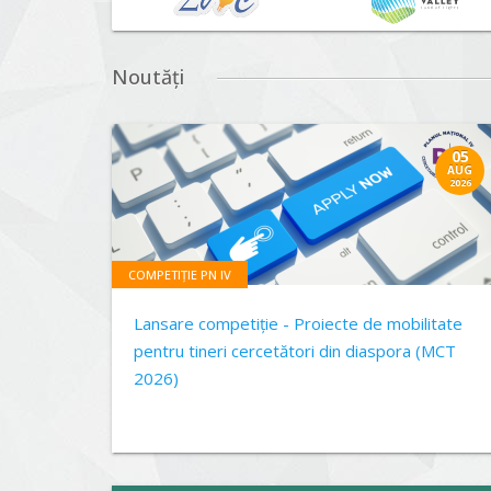
Noutăți
05
AUG
2026
COMPETIȚIE PN IV
Lansare competiție - Proiecte de mobilitate
pentru tineri cercetători din diaspora (MCT
2026)