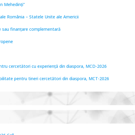
on Mehedinți”
ale România – Statele Unite ale Americii
are sau finanțare complementară
uropene
entru cercetători cu experiență din diaspora, MCD-2026
bilitate pentru tineri cercetători din diaspora, MCT-2026
tare de Frontieră, PCCF-2024
PPS2024