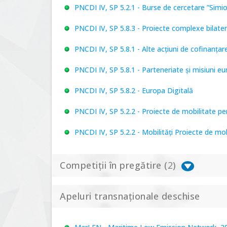
PNCDI IV, SP 5.2.1 - Burse de cercetare ”Simi
PNCDI IV, SP 5.8.3 - Proiecte complexe bilater
PNCDI IV, SP 5.8.1 - Alte acțiuni de cofinanț
PNCDI IV, SP 5.8.1 - Parteneriate și misiuni e
PNCDI IV, SP 5.8.2 - Europa Digitală
PNCDI IV, SP 5.2.2 - Proiecte de mobilitate p
PNCDI IV, SP 5.2.2 - Mobilități Proiecte de mo
Competiții în pregătire (
2
)
Apeluri transnaționale deschise
PNCDI IV, P 5.1 - Proiecte Complexe de Cerce
PNCDI IV, SP 5.6.1 - Provocări - Schimbare, 