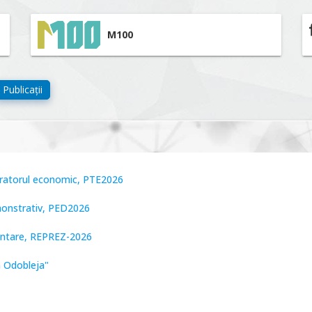
M100
Publicații
peratorul economic, PTE2026
monstrativ, PED2026
zentare, REPREZ-2026
n Odobleja"