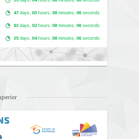
55
days,
04
hours,
08
minutes,
05
seconds
47
days,
03
hours,
08
minutes,
05
seconds
63
days,
02
hours,
08
minutes,
05
seconds
35
days,
04
hours,
08
minutes,
05
seconds
Lansare:
09
Septembrie
2026
Lansare:
01
Septembrie
2026
uperior