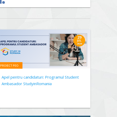
29
JUL
2026
PROIECT PEO
Apel pentru candidaturi: Programul Student
Ambasador StudyinRomania