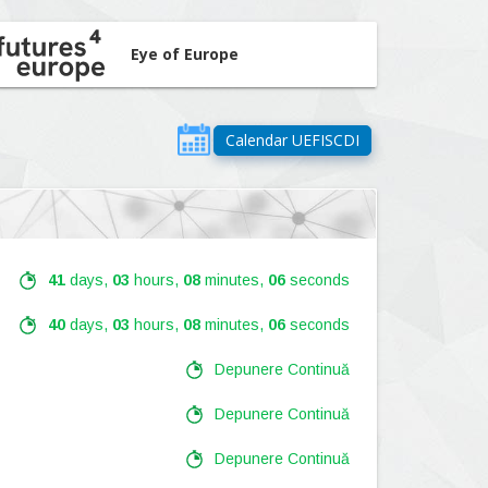
Eye of Europe
Calendar UEFISCDI
41
days,
03
hours,
08
minutes,
04
seconds
40
days,
03
hours,
08
minutes,
04
seconds
Depunere Continuă
Depunere Continuă
Depunere Continuă