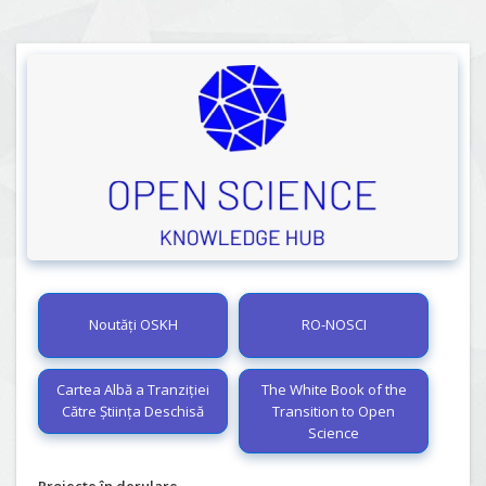
Noutăți OSKH
RO-NOSCI
Cartea Albă a Tranziției
The White Book of the
Către Știința Deschisă
Transition to Open
Science