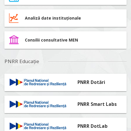
Analiză date instituționale
Consilii consultative MEN
PNRR Educație
PNRR Dotări
PNRR Smart Labs
PNRR DotLab