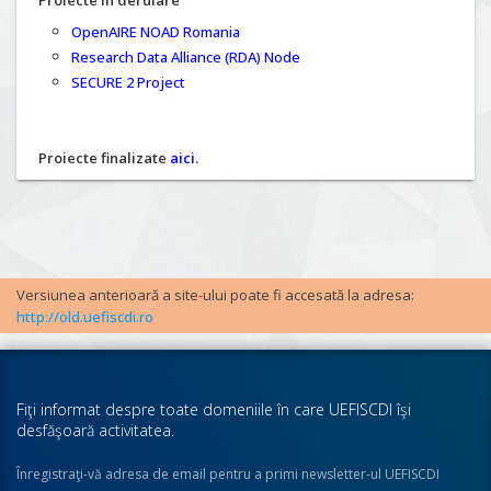
Proiecte în derulare
OpenAIRE NOAD Romania
Research Data Alliance (RDA) Node
SECURE 2 Project
Proiecte finalizate
aici
.
Versiunea anterioară a site-ului poate fi accesată la adresa:
http://old.uefiscdi.ro
Fiţi informat despre toate domeniile în care UEFISCDI îşi
desfăşoară activitatea.
Înregistraţi-vă adresa de email pentru a primi newsletter-ul UEFISCDI