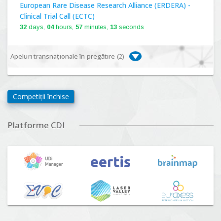
European Rare Disease Research Alliance (ERDERA) -
Clinical Trial Call (ECTC)
32
days,
04
hours,
57
minutes,
12
seconds
Apeluri transnaționale în pregătire (
2
)
Biodiversa+, BiodivFuture "Ecosisteme noi:
biodiversitate, consecințe socio-ecologice și traiectorii
Competiții închise
viitoare", Competiția 2026
Lansare:
09
Septembrie
2026
Platforme CDI
Driving Urban Transitions Partnership Call for proposals
n°5 (DUT-2026)
Lansare:
01
Septembrie
2026