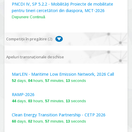
PNCDI IV, SP 5.2.2 - Mobilități Proiecte de mobilitate
pentru tineri cercetători din diaspora, MCT-2026
Depunere Continuă
Competiții în pregătire (
2
)
PNCDI IV, P 5.1 - Proiecte Complexe de Cercetare de
Apeluri transnaționale deschise
Frontieră, PCCF-2024
MarLEN - Maritime Low Emission Network, 2026 Call
PNCDI IV, SP 5.6.1 - Provocări - Schimbare, PPS2024
52
days,
04
hours,
57
minutes,
12
seconds
RAMP-2026
44
days,
03
hours,
57
minutes,
12
seconds
Clean Energy Transition Partnership - CETP 2026
60
days,
02
hours,
57
minutes,
12
seconds