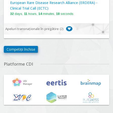
European Rare Disease Research Alliance (ERDERA) -
Clinical Trial Call (ECTC)
32
days,
11
hours,
14
minutes,
17
seconds
Apeluri transnaționale în pregătire (
2
)
Biodiversa+, BiodivFuture "Ecosisteme noi:
biodiversitate, consecințe socio-ecologice și traiectorii
Competiții închise
viitoare", Competiția 2026
Lansare:
09
Septembrie
2026
Platforme CDI
Driving Urban Transitions Partnership Call for proposals
n°5 (DUT-2026)
Lansare:
01
Septembrie
2026