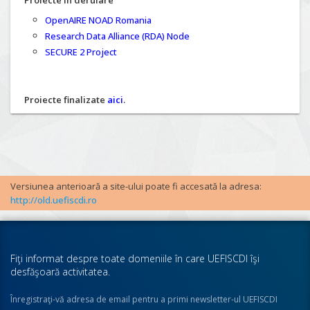
Proiecte în derulare
OpenAIRE NOAD Romania
Research Data Alliance (RDA) Node
SECURE 2 Project
Proiecte finalizate
aici
.
Versiunea anterioară a site-ului poate fi accesată la adresa:
http://old.uefiscdi.ro
Fiţi informat despre toate domeniile în care UEFISCDI îşi
desfăşoară activitatea.
Înregistraţi-vă adresa de email pentru a primi newsletter-ul UEFISCDI