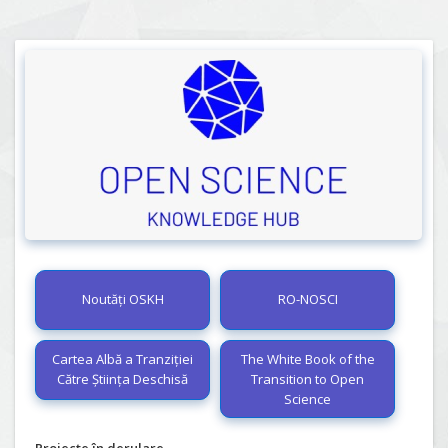
Noutăți OSKH
RO-NOSCI
Cartea Albă a Tranziției
The White Book of the
Către Știința Deschisă
Transition to Open
Science