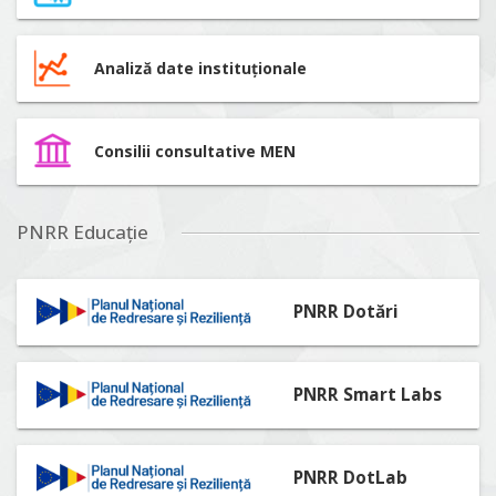
Analiză date instituționale
Consilii consultative MEN
PNRR Educație
PNRR Dotări
PNRR Smart Labs
PNRR DotLab