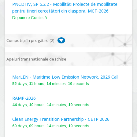
PNCDI IV, SP 5.2.2 - Mobilități Proiecte de mobilitate
pentru tineri cercetători din diaspora, MCT-2026
Depunere Continuă
Competiții în pregătire (
2
)
PNCDI IV, P 5.1 - Proiecte Complexe de Cercetare de
Apeluri transnaționale deschise
Frontieră, PCCF-2024
MarLEN - Maritime Low Emission Network, 2026 Call
PNCDI IV, SP 5.6.1 - Provocări - Schimbare, PPS2024
52
days,
11
hours,
14
minutes,
18
seconds
RAMP-2026
44
days,
10
hours,
14
minutes,
18
seconds
Clean Energy Transition Partnership - CETP 2026
60
days,
09
hours,
14
minutes,
18
seconds