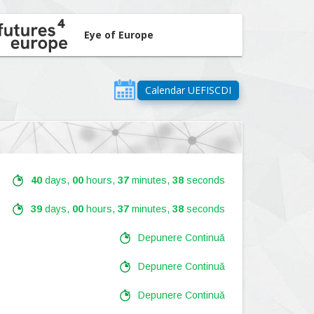
Eye of Europe
Calendar UEFISCDI
40
days,
00
hours,
37
minutes,
36
seconds
39
days,
00
hours,
37
minutes,
36
seconds
Depunere Continuă
Depunere Continuă
Depunere Continuă