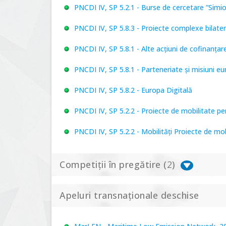
PNCDI IV, SP 5.2.1 - Burse de cercetare ”Simi
PNCDI IV, SP 5.8.3 - Proiecte complexe bilater
PNCDI IV, SP 5.8.1 - Alte acțiuni de cofinanț
PNCDI IV, SP 5.8.1 - Parteneriate și misiuni e
PNCDI IV, SP 5.8.2 - Europa Digitală
PNCDI IV, SP 5.2.2 - Proiecte de mobilitate p
PNCDI IV, SP 5.2.2 - Mobilități Proiecte de mo
Competiții în pregătire (
2
)
Apeluri transnaționale deschise
PNCDI IV, P 5.1 - Proiecte Complexe de Cerce
PNCDI IV, SP 5.6.1 - Provocări - Schimbare, 