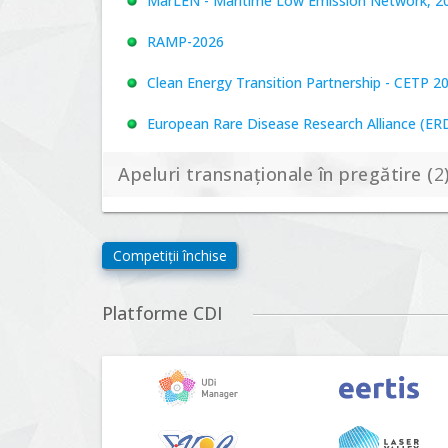
MarLEN - Maritime Low Emission Network, 20
RAMP-2026
Clean Energy Transition Partnership - CETP 2
European Rare Disease Research Alliance (ERDER
Apeluri transnaționale în pregătire (
2
Biodiversa+, BiodivFuture "Ecosisteme noi: biod
Competiții închise
viitoare", Competiția 2026
Driving Urban Transitions Partnership Call fo
Platforme CDI