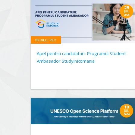
29
JUL
2026
PROIECT PEO
Apel pentru candidaturi: Programul Student
Ambasador StudyinRomania
10
JUL
2026