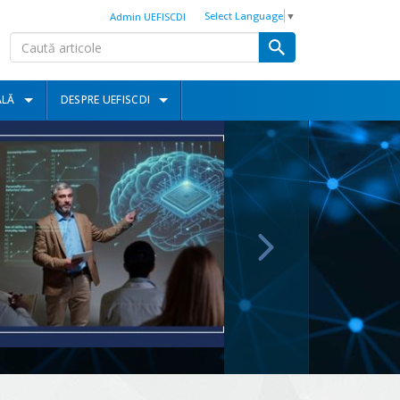
Select Language
▼
Admin UEFISCDI
ALĂ
DESPRE UEFISCDI