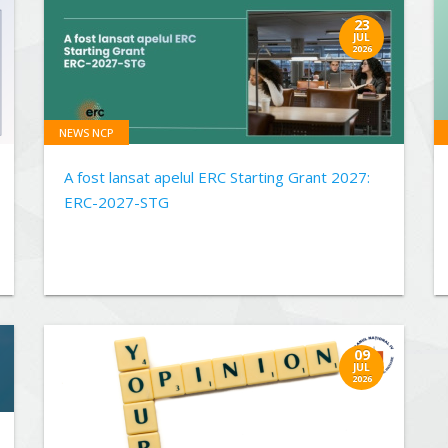
23
JUL
2026
NEWS NCP
A fost lansat apelul ERC Starting Grant 2027:
ERC-2027-STG
09
JUL
2026