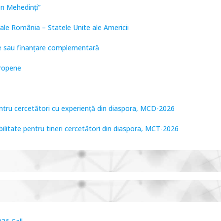
on Mehedinți”
ale România – Statele Unite ale Americii
are sau finanțare complementară
uropene
entru cercetători cu experiență din diaspora, MCD-2026
bilitate pentru tineri cercetători din diaspora, MCT-2026
tare de Frontieră, PCCF-2024
PPS2024