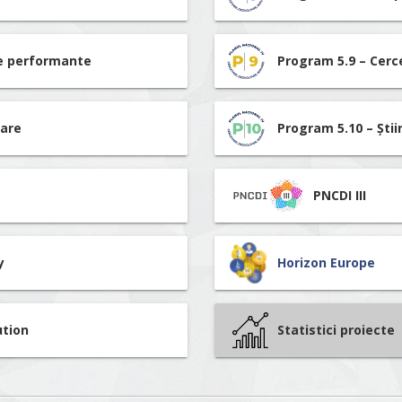
re performante
Program 5.9 – Cerc
tare
Program 5.10 – Știi
PNCDI III
y
Horizon Europe
ution
Statistici proiecte