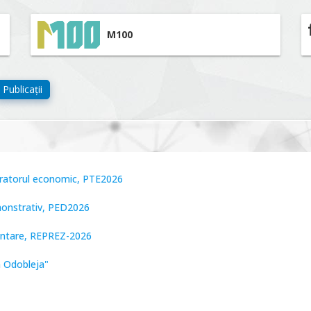
M100
Publicații
peratorul economic, PTE2026
monstrativ, PED2026
zentare, REPREZ-2026
n Odobleja"