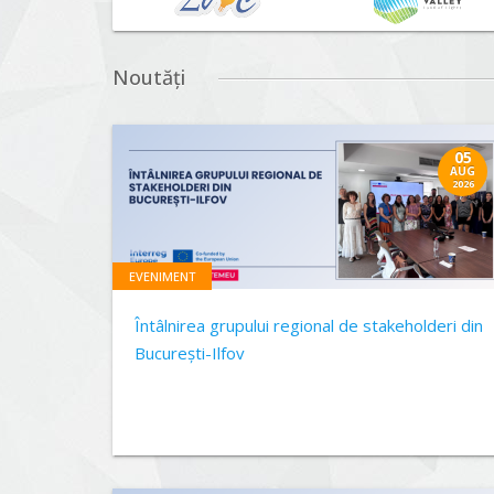
Noutăți
05
AUG
2026
EVENIMENT
Întâlnirea grupului regional de stakeholderi din
București-Ilfov