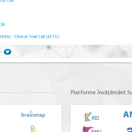
26 Call
026
A) - Clinical Trial Call (ECTC)
)
iversitate, consecințe socio-ecologice și traiectorii
r proposals n°5 (DUT-2026)
Platforme Învățământ S