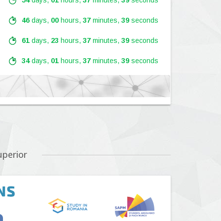
54
days,
01
hours,
37
minutes,
37
seconds
46
days,
00
hours,
37
minutes,
37
seconds
61
days,
23
hours,
37
minutes,
37
seconds
34
days,
01
hours,
37
minutes,
37
seconds
Lansare:
09
Septembrie
2026
Lansare:
01
Septembrie
2026
uperior