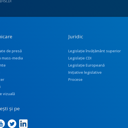
UEFISCDI
icare
Juridic
ate de presă
Legislație învățământ superior
 în mass-media
Legislație CDI
nte
Legislație Europeană
i
Inițiative legislative
ter
Procese
i
e vizuală
ști și pe