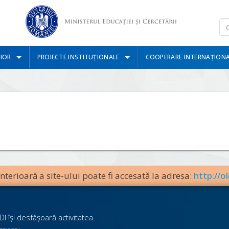
IOR
PROIECTE INSTITUȚIONALE
COOPERARE INTERNAȚION
terioară a site-ului poate fi accesată la adresa:
http://ol
I îşi desfăşoară activitatea.