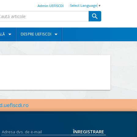
Select Language
▼
Admin UEFISCDI
ALĂ
DESPRE UEFISCDI
d.uefiscdi.ro