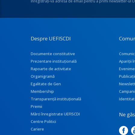
Înregistraţi-vă adresa de email pentru a primi newsletter-ul 
Despre UEFISCDI
Comun
Documente constitutive
Comunic
Prezentare instituţională
Apariţii
Rapoarte de activitate
Evenime
Organigramă
Publicați
Egalitate de Gen
Newslet
Membership
Campani
Transparenţă instituţională
Identitat
Premii
Ne găse
Mărci înregistrate UEFISCDI
Centre Politici
Cariere