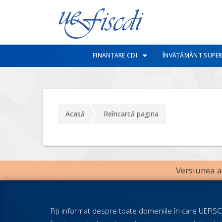
FINANȚARE CDI
ÎNVĂȚĂMÂNT SUPER
Acasă
Reîncarcă pagina
Versiunea an
Fiţi informat despre toate domeniile în care UEFISCD