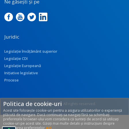
Ne găsești și pe
Juridic
Legislație învățământ superior
Legislație CDI
Legislație Europeană
Inițiative legislative
Procese
Politica de cookie-uri
© 2017 UEFISCDI. All rights reserved.
Acest site folosește cookie-uri pentru a asigura utilizatorilor o experiență
[T: 0.2588, O: 92]
plăcută de navigare. Dacă continuați sa navigați fără sa schimbați
preferințele browser-ului vom considera că sunteți de acord să utilizați
cookie-uri pe acest site. Găsiți mai multe detalii și instrucțiuni despre
modificarea preferințelor
aici
.