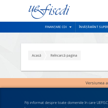
FINANȚARE CDI
ÎNVĂȚĂMÂNT SUPER
Acasă
Reîncarcă pagina
Versiunea an
Fiţi informat despre toate domeniile în care UEFISCD