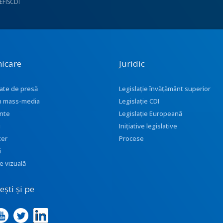
UEFISCDI
icare
Juridic
ate de presă
Legislație învățământ superior
 în mass-media
Legislație CDI
nte
Legislație Europeană
i
Inițiative legislative
ter
Procese
i
e vizuală
ști și pe