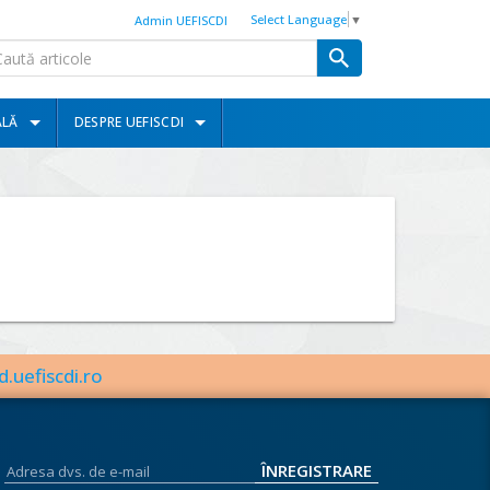
Select Language
▼
Admin UEFISCDI
ALĂ
DESPRE UEFISCDI
d.uefiscdi.ro