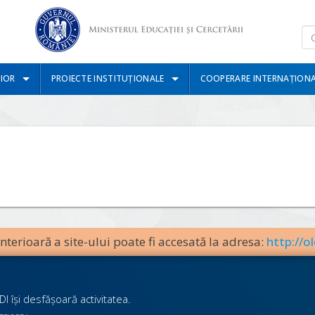
IOR
PROIECTE INSTITUȚIONALE
COOPERARE INTERNAȚION
terioară a site-ului poate fi accesată la adresa:
http://ol
I îşi desfăşoară activitatea.