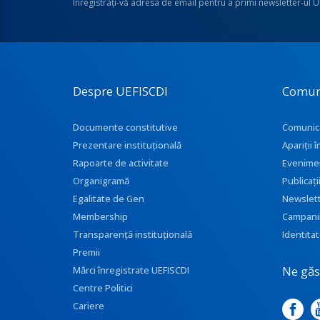
Înregistraţi-vă adresa de email pentru a primi newsletter-ul 
Despre UEFISCDI
Comun
Documente constitutive
Comunic
Prezentare instituţională
Apariţii
Rapoarte de activitate
Evenime
Organigramă
Publicați
Egalitate de Gen
Newslet
Membership
Campani
Transparenţă instituţională
Identitat
Premii
Ne găse
Mărci înregistrate UEFISCDI
Centre Politici
Cariere