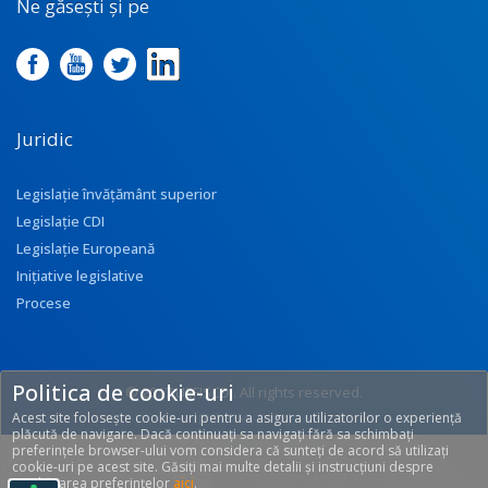
Ne găsești și pe
Juridic
Legislație învățământ superior
Legislație CDI
Legislație Europeană
Inițiative legislative
Procese
Politica de cookie-uri
© 2017 UEFISCDI. All rights reserved.
Acest site folosește cookie-uri pentru a asigura utilizatorilor o experiență
[T: 0.2756, O: 92]
plăcută de navigare. Dacă continuați sa navigați fără sa schimbați
preferințele browser-ului vom considera că sunteți de acord să utilizați
cookie-uri pe acest site. Găsiți mai multe detalii și instrucțiuni despre
modificarea preferințelor
aici
.