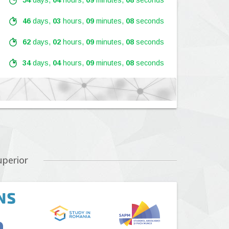
54
days,
04
hours,
09
minutes,
07
seconds
46
days,
03
hours,
09
minutes,
07
seconds
62
days,
02
hours,
09
minutes,
07
seconds
34
days,
04
hours,
09
minutes,
07
seconds
Lansare:
09
Septembrie
2026
Lansare:
01
Septembrie
2026
uperior