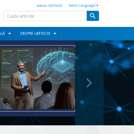
Select Language
▼
Admin UEFISCDI
ALĂ
DESPRE UEFISCDI