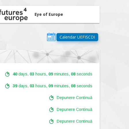
Eye of Europe
Calendar UEFISCDI
40
days,
03
hours,
09
minutes,
07
seconds
39
days,
03
hours,
09
minutes,
07
seconds
Depunere Continuă
Depunere Continuă
Depunere Continuă