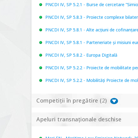
PNCDI IV, SP 5.2.1 - Burse de cercetare ”Simi
PNCDI IV, SP 5.8.3 - Proiecte complexe bilater
PNCDI IV, SP 5.8.1 - Alte acțiuni de cofinanț
PNCDI IV, SP 5.8.1 - Parteneriate și misiuni e
PNCDI IV, SP 5.8.2 - Europa Digitală
PNCDI IV, SP 5.2.2 - Proiecte de mobilitate p
PNCDI IV, SP 5.2.2 - Mobilități Proiecte de mo
Competiții în pregătire (
2
)
Apeluri transnaționale deschise
PNCDI IV, P 5.1 - Proiecte Complexe de Cerce
PNCDI IV, SP 5.6.1 - Provocări - Schimbare, 