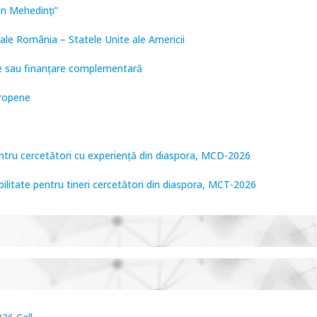
on Mehedinți”
ale România – Statele Unite ale Americii
are sau finanțare complementară
uropene
entru cercetători cu experiență din diaspora, MCD-2026
bilitate pentru tineri cercetători din diaspora, MCT-2026
tare de Frontieră, PCCF-2024
PPS2024