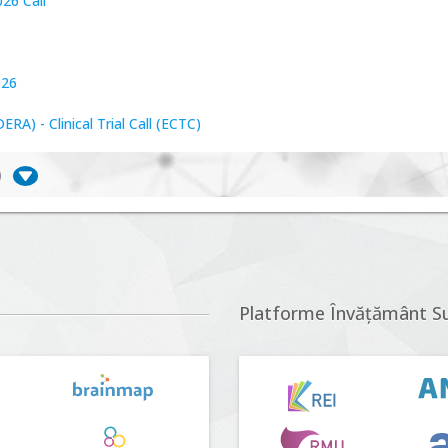
26 Call
026
A) - Clinical Trial Call (ECTC)
)
iversitate, consecințe socio-ecologice și traiectorii
r proposals n°5 (DUT-2026)
Platforme Învățământ S