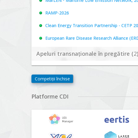
MarLEN - Maritime Low Emission Network, 20
RAMP-2026
Clean Energy Transition Partnership - CETP 2
European Rare Disease Research Alliance (ERDER
Apeluri transnaționale în pregătire (
2
Biodiversa+, BiodivFuture "Ecosisteme noi: biod
Competiții închise
viitoare", Competiția 2026
Driving Urban Transitions Partnership Call fo
Platforme CDI