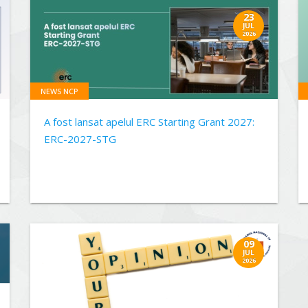
23
JUL
2026
NEWS NCP
A fost lansat apelul ERC Starting Grant 2027:
ERC-2027-STG
09
JUL
2026