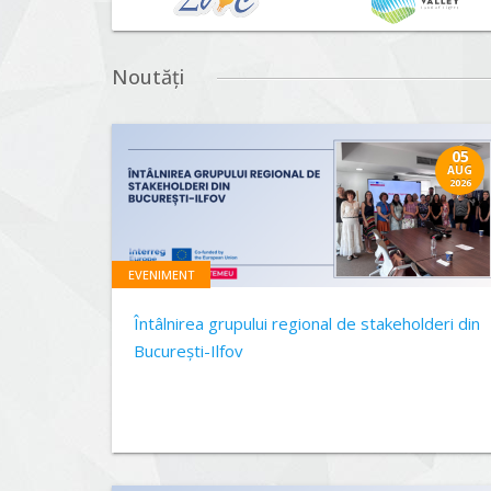
Noutăți
05
AUG
2026
EVENIMENT
Întâlnirea grupului regional de stakeholderi din
București-Ilfov