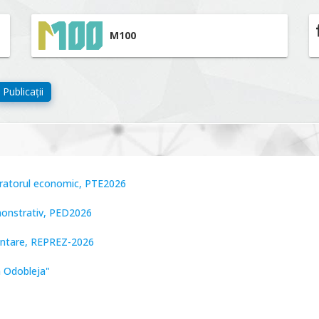
M100
Publicații
peratorul economic, PTE2026
monstrativ, PED2026
zentare, REPREZ-2026
n Odobleja"