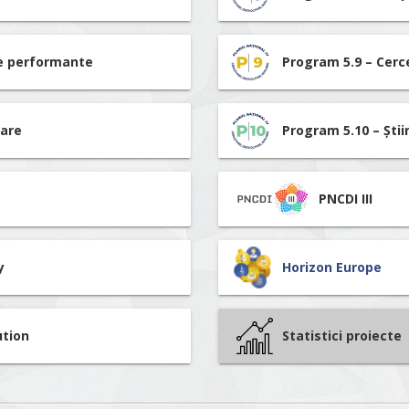
re performante
Program 5.9 – Cerc
tare
Program 5.10 – Știi
PNCDI III
y
Horizon Europe
ution
Statistici proiecte