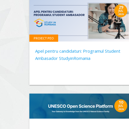
29
JUL
2026
PROIECT PEO
Apel pentru candidaturi: Programul Student
Ambasador StudyinRomania
10
JUL
2026