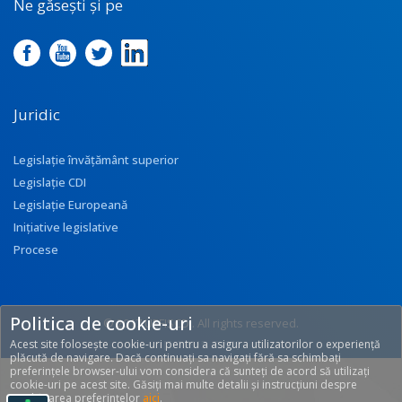
Ne găsești și pe
Juridic
Legislație învățământ superior
Legislație CDI
Legislație Europeană
Inițiative legislative
Procese
Politica de cookie-uri
© 2017 UEFISCDI. All rights reserved.
Acest site folosește cookie-uri pentru a asigura utilizatorilor o experiență
[T: 0.2915, O: 92]
plăcută de navigare. Dacă continuați sa navigați fără sa schimbați
preferințele browser-ului vom considera că sunteți de acord să utilizați
cookie-uri pe acest site. Găsiți mai multe detalii și instrucțiuni despre
modificarea preferințelor
aici
.