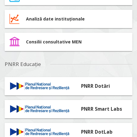
Analiză date instituționale
Consilii consultative MEN
PNRR Educație
PNRR Dotări
PNRR Smart Labs
PNRR DotLab