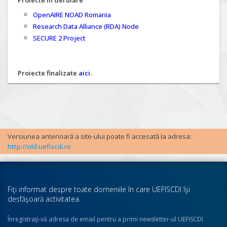
Proiecte în derulare
OpenAIRE NOAD Romania
Research Data Alliance (RDA) Node
SECURE 2 Project
Proiecte finalizate
aici
.
Versiunea anterioară a site-ului poate fi accesată la adresa:
http://old.uefiscdi.ro
Fiţi informat despre toate domeniile în care UEFISCDI îşi
desfăşoară activitatea.
Înregistraţi-vă adresa de email pentru a primi newsletter-ul UEFISCDI