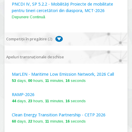
PNCDI IV, SP 5.2.2 - Mobilități Proiecte de mobilitate
pentru tineri cercetători din diaspora, MCT-2026
Depunere Continuă
Competiții în pregătire (
2
)
PNCDI IV, P 5.1 - Proiecte Complexe de Cercetare de
Apeluri transnaționale deschise
Frontieră, PCCF-2024
MarLEN - Maritime Low Emission Network, 2026 Call
PNCDI IV, SP 5.6.1 - Provocări - Schimbare, PPS2024
53
days,
00
hours,
11
minutes,
15
seconds
RAMP-2026
44
days,
23
hours,
11
minutes,
15
seconds
Clean Energy Transition Partnership - CETP 2026
60
days,
22
hours,
11
minutes,
15
seconds