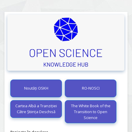
Noutăți OSKH
RO-NOSCI
Cartea Albă a Tranziției
The White Book of the
Către Știința Deschisă
Transition to Open
Science