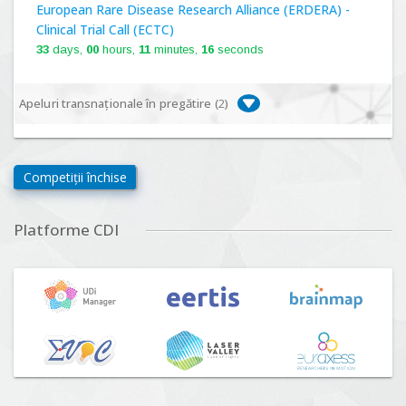
European Rare Disease Research Alliance (ERDERA) -
Clinical Trial Call (ECTC)
33
days,
00
hours,
11
minutes,
15
seconds
Apeluri transnaționale în pregătire (
2
)
Biodiversa+, BiodivFuture "Ecosisteme noi:
biodiversitate, consecințe socio-ecologice și traiectorii
Competiții închise
viitoare", Competiția 2026
Lansare:
09
Septembrie
2026
Platforme CDI
Driving Urban Transitions Partnership Call for proposals
n°5 (DUT-2026)
Lansare:
01
Septembrie
2026