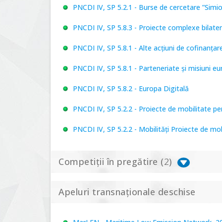
PNCDI IV, SP 5.2.1 - Burse de cercetare ”Simi
PNCDI IV, SP 5.8.3 - Proiecte complexe bilater
PNCDI IV, SP 5.8.1 - Alte acțiuni de cofinanț
PNCDI IV, SP 5.8.1 - Parteneriate și misiuni e
PNCDI IV, SP 5.8.2 - Europa Digitală
PNCDI IV, SP 5.2.2 - Proiecte de mobilitate p
PNCDI IV, SP 5.2.2 - Mobilități Proiecte de mo
Competiții în pregătire (
2
)
Apeluri transnaționale deschise
PNCDI IV, P 5.1 - Proiecte Complexe de Cerce
PNCDI IV, SP 5.6.1 - Provocări - Schimbare, 