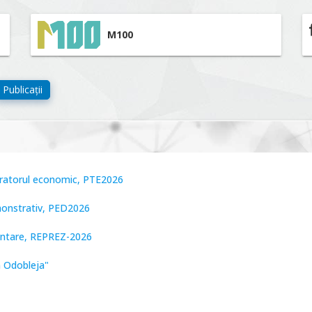
M100
Publicații
peratorul economic, PTE2026
monstrativ, PED2026
zentare, REPREZ-2026
n Odobleja"