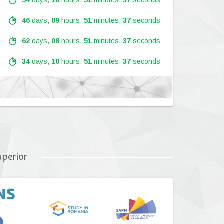
54
days,
10
hours,
51
minutes,
36
seconds
46
days,
09
hours,
51
minutes,
36
seconds
62
days,
08
hours,
51
minutes,
36
seconds
34
days,
10
hours,
51
minutes,
36
seconds
Lansare:
09
Septembrie
2026
Lansare:
01
Septembrie
2026
uperior