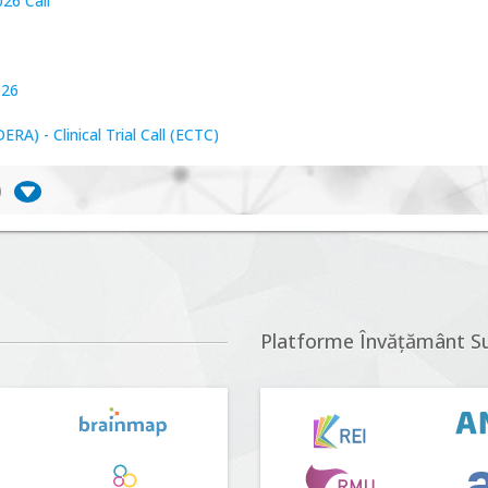
26 Call
026
A) - Clinical Trial Call (ECTC)
)
iversitate, consecințe socio-ecologice și traiectorii
r proposals n°5 (DUT-2026)
Platforme Învățământ S