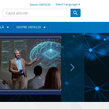
Select Language
▼
Admin UEFISCDI
ALĂ
DESPRE UEFISCDI