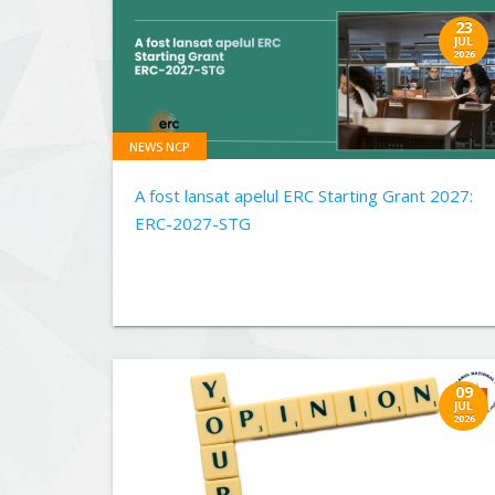
23
JUL
2026
NEWS NCP
A fost lansat apelul ERC Starting Grant 2027:
ERC-2027-STG
09
JUL
2026