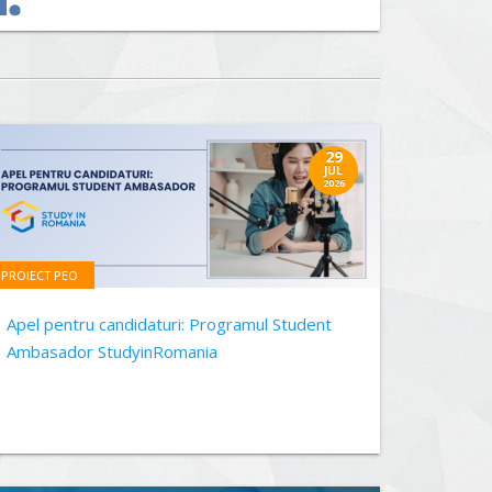
29
JUL
2026
PROIECT PEO
Apel pentru candidaturi: Programul Student
Ambasador StudyinRomania