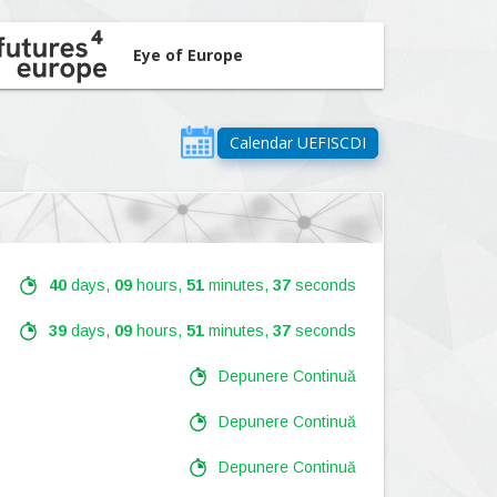
Eye of Europe
Calendar UEFISCDI
40
days,
09
hours,
51
minutes,
36
seconds
39
days,
09
hours,
51
minutes,
36
seconds
Depunere Continuă
Depunere Continuă
Depunere Continuă