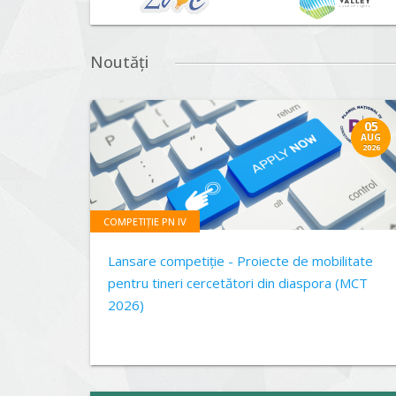
Noutăți
05
AUG
2026
COMPETIȚIE PN IV
Lansare competiție - Proiecte de mobilitate
pentru tineri cercetători din diaspora (MCT
2026)