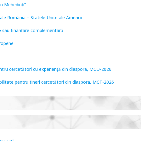
on Mehedinți”
ale România – Statele Unite ale Americii
are sau finanțare complementară
uropene
entru cercetători cu experiență din diaspora, MCD-2026
bilitate pentru tineri cercetători din diaspora, MCT-2026
tare de Frontieră, PCCF-2024
PPS2024