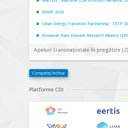
MarLEN - Maritime Low Emission Network, 20
RAMP-2026
Clean Energy Transition Partnership - CETP 2
European Rare Disease Research Alliance (ERDER
Apeluri transnaționale în pregătire (
2
Biodiversa+, BiodivFuture "Ecosisteme noi: biod
Competiții închise
viitoare", Competiția 2026
Driving Urban Transitions Partnership Call fo
Platforme CDI