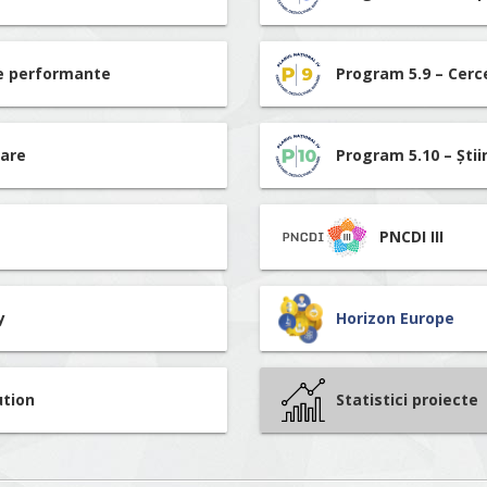
re performante
Program 5.9 – Cerc
tare
Program 5.10 – Știi
PNCDI III
y
Horizon Europe
ution
Statistici proiecte