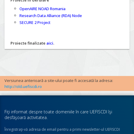
Proiecte în derulare
OpenAIRE NOAD Romania
Research Data Alliance (RDA) Node
SECURE 2 Project
Proiecte finalizate
aici
.
Versiunea anterioară a site-ului poate fi accesată la adresa:
http://old.uefiscdi.ro
Fiţi informat despre toate domeniile în care UEFISCDI îşi
desfăşoară activitatea.
Înregistraţi-vă adresa de email pentru a primi newsletter-ul UEFISCDI