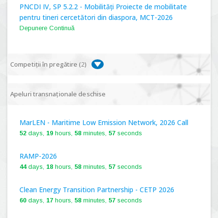
PNCDI IV, SP 5.2.2 - Mobilități Proiecte de mobilitate
pentru tineri cercetători din diaspora, MCT-2026
Depunere Continuă
Competiții în pregătire (
2
)
PNCDI IV, P 5.1 - Proiecte Complexe de Cercetare de
Apeluri transnaționale deschise
Frontieră, PCCF-2024
MarLEN - Maritime Low Emission Network, 2026 Call
PNCDI IV, SP 5.6.1 - Provocări - Schimbare, PPS2024
52
days,
19
hours,
58
minutes,
56
seconds
RAMP-2026
44
days,
18
hours,
58
minutes,
56
seconds
Clean Energy Transition Partnership - CETP 2026
60
days,
17
hours,
58
minutes,
56
seconds