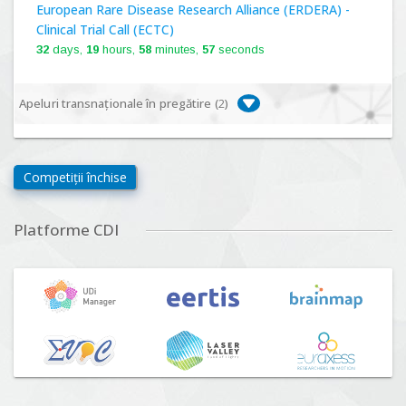
European Rare Disease Research Alliance (ERDERA) -
Clinical Trial Call (ECTC)
32
days,
19
hours,
58
minutes,
56
seconds
Apeluri transnaționale în pregătire (
2
)
Biodiversa+, BiodivFuture "Ecosisteme noi:
biodiversitate, consecințe socio-ecologice și traiectorii
Competiții închise
viitoare", Competiția 2026
Lansare:
09
Septembrie
2026
Platforme CDI
Driving Urban Transitions Partnership Call for proposals
n°5 (DUT-2026)
Lansare:
01
Septembrie
2026