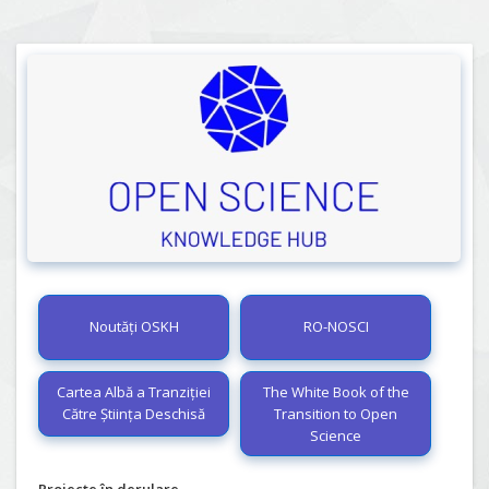
Noutăți OSKH
RO-NOSCI
Cartea Albă a Tranziției
The White Book of the
Către Știința Deschisă
Transition to Open
Science