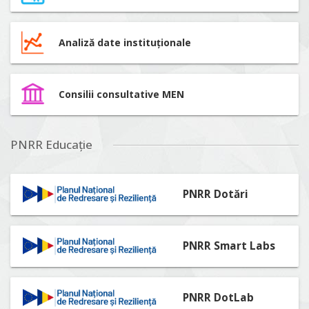
Analiză date instituționale
Consilii consultative MEN
PNRR Educație
PNRR Dotări
PNRR Smart Labs
PNRR DotLab