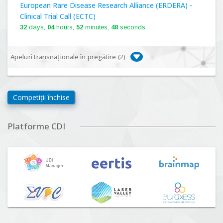
European Rare Disease Research Alliance (ERDERA) -
Clinical Trial Call (ECTC)
32
days,
04
hours,
52
minutes,
47
seconds
Apeluri transnaționale în pregătire (
2
)
Biodiversa+, BiodivFuture "Ecosisteme noi:
biodiversitate, consecințe socio-ecologice și traiectorii
Competiții închise
viitoare", Competiția 2026
Lansare:
09
Septembrie
2026
Platforme CDI
Driving Urban Transitions Partnership Call for proposals
n°5 (DUT-2026)
Lansare:
01
Septembrie
2026