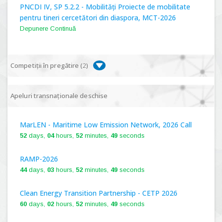
PNCDI IV, SP 5.2.2 - Mobilități Proiecte de mobilitate
pentru tineri cercetători din diaspora, MCT-2026
Depunere Continuă
Competiții în pregătire (
2
)
PNCDI IV, P 5.1 - Proiecte Complexe de Cercetare de
Apeluri transnaționale deschise
Frontieră, PCCF-2024
MarLEN - Maritime Low Emission Network, 2026 Call
PNCDI IV, SP 5.6.1 - Provocări - Schimbare, PPS2024
52
days,
04
hours,
52
minutes,
48
seconds
RAMP-2026
44
days,
03
hours,
52
minutes,
48
seconds
Clean Energy Transition Partnership - CETP 2026
60
days,
02
hours,
52
minutes,
48
seconds