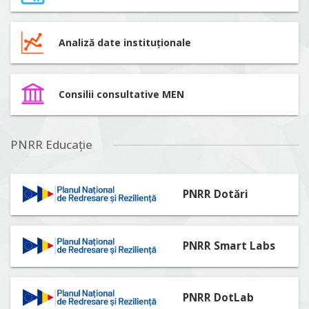
Analiză date instituționale
Consilii consultative MEN
PNRR Educație
PNRR Dotări
PNRR Smart Labs
PNRR DotLab