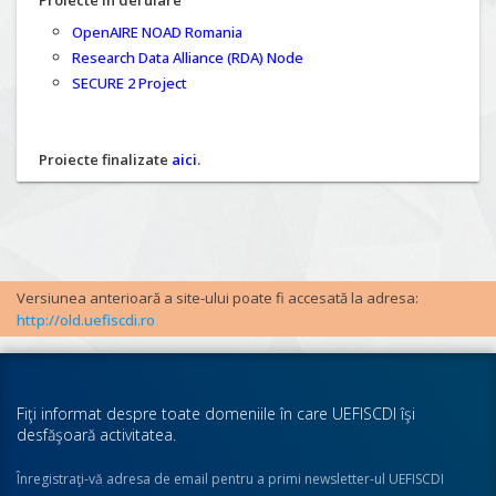
Proiecte în derulare
OpenAIRE NOAD Romania
Research Data Alliance (RDA) Node
SECURE 2 Project
Proiecte finalizate
aici
.
Versiunea anterioară a site-ului poate fi accesată la adresa:
http://old.uefiscdi.ro
Fiţi informat despre toate domeniile în care UEFISCDI îşi
desfăşoară activitatea.
Înregistraţi-vă adresa de email pentru a primi newsletter-ul UEFISCDI