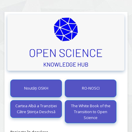
Noutăți OSKH
RO-NOSCI
Cartea Albă a Tranziției
The White Book of the
Către Știința Deschisă
Transition to Open
Science