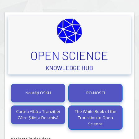
Noutăți OSKH
RO-NOSCI
Cartea Albă a Tranziției
The White Book of the
Către Știința Deschisă
Transition to Open
Science