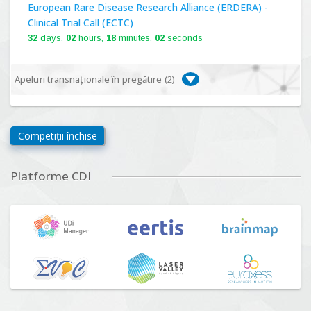
European Rare Disease Research Alliance (ERDERA) -
Clinical Trial Call (ECTC)
32
days,
02
hours,
18
minutes,
01
seconds
Apeluri transnaționale în pregătire (
2
)
Biodiversa+, BiodivFuture "Ecosisteme noi:
biodiversitate, consecințe socio-ecologice și traiectorii
Competiții închise
viitoare", Competiția 2026
Lansare:
09
Septembrie
2026
Platforme CDI
Driving Urban Transitions Partnership Call for proposals
n°5 (DUT-2026)
Lansare:
01
Septembrie
2026