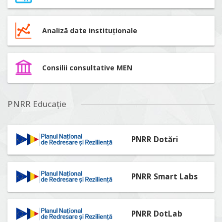
Analiză date instituționale
Consilii consultative MEN
PNRR Educație
PNRR Dotări
PNRR Smart Labs
PNRR DotLab