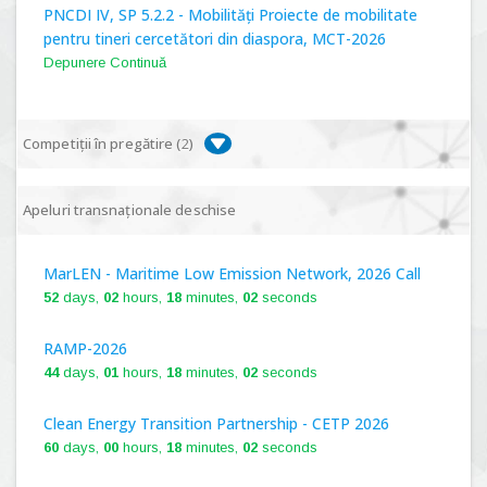
PNCDI IV, SP 5.2.2 - Mobilități Proiecte de mobilitate
pentru tineri cercetători din diaspora, MCT-2026
Depunere Continuă
Competiții în pregătire (
2
)
PNCDI IV, P 5.1 - Proiecte Complexe de Cercetare de
Apeluri transnaționale deschise
Frontieră, PCCF-2024
MarLEN - Maritime Low Emission Network, 2026 Call
PNCDI IV, SP 5.6.1 - Provocări - Schimbare, PPS2024
52
days,
02
hours,
18
minutes,
01
seconds
RAMP-2026
44
days,
01
hours,
18
minutes,
01
seconds
Clean Energy Transition Partnership - CETP 2026
60
days,
00
hours,
18
minutes,
01
seconds