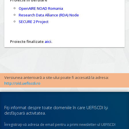
Proiecte în derulare
OpenAIRE NOAD Romania
Research Data Alliance (RDA) Node
SECURE 2 Project
Proiecte finalizate
aici
.
Versiunea anterioară a site-ului poate fi accesată la adresa:
http://old.uefiscdi.ro
Fiţi informat despre toate domeniile în care UEFISCDI îşi
desfăşoară activitatea.
Înregistraţi-vă adresa de email pentru a primi newsletter-ul UEFISCDI