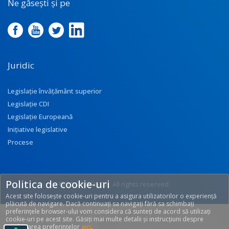
Ne găsești și pe
Juridic
Legislație învățământ superior
Legislație CDI
Legislație Europeană
Inițiative legislative
Procese
Politica de cookie-uri
© 2017 UEFISCDI. All rights reserved.
Acest site folosește cookie-uri pentru a asigura utilizatorilor o experiență
[T: 0.3157, O: 92]
plăcută de navigare. Dacă continuați sa navigați fără sa schimbați
preferințele browser-ului vom considera că sunteți de acord să utilizați
cookie-uri pe acest site. Găsiți mai multe detalii și instrucțiuni despre
modificarea preferințelor
aici
.